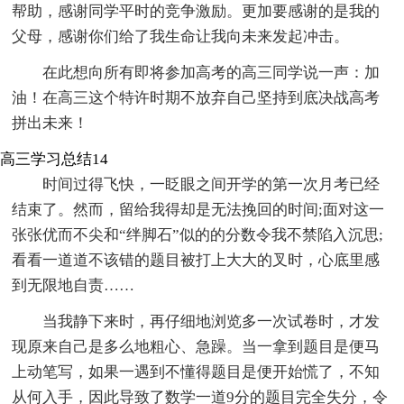
帮助，感谢同学平时的竞争激励。更加要感谢的是我的
父母，感谢你们给了我生命让我向未来发起冲击。
在此想向所有即将参加高考的高三同学说一声：加
油！在高三这个特许时期不放弃自己坚持到底决战高考
拼出未来！
高三学习总结14
时间过得飞快，一眨眼之间开学的第一次月考已经
结束了。然而，留给我得却是无法挽回的时间;面对这一
张张优而不尖和“绊脚石”似的的分数令我不禁陷入沉思;
看看一道道不该错的题目被打上大大的叉时，心底里感
到无限地自责……
当我静下来时，再仔细地浏览多一次试卷时，才发
现原来自己是多么地粗心、急躁。当一拿到题目是便马
上动笔写，如果一遇到不懂得题目是便开始慌了，不知
从何入手，因此导致了数学一道9分的题目完全失分，令