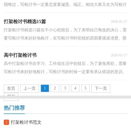
我悔过，写检讨书一定要态度要诚恳、端正。相信大家又在为写检讨
书犯愁了吧！以下是小编为大家收集的做错事的检讨书...
打架检讨书精选15篇
2026-01-17
打架检讨书精选15篇在不小心犯错后，为了表明自己悔改的决心，需
要写检讨书来好好地检讨，在写检讨书时犯错的原因要描述清楚。那
么对应的检讨书到底怎么写呢？下面是小编收集整理的...
高中打架检讨书
2026-01-17
高中打架检讨书在学习、工作或生活中犯错后，为了避免再犯，需要
写检讨书来好好地检讨，写检讨书的时候一定要有承认错误的意识。
想写检讨书却不知道该请教谁？下面是小编为大家整理...
1
2
3
4
5
首页
上一页
下一页
尾页
热门推荐
1
打架检讨书范文