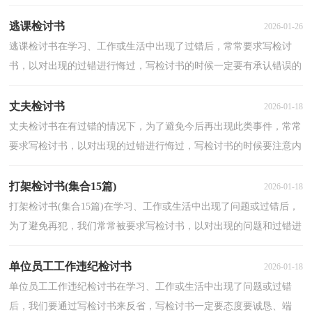
此。想写检讨书却不知道该请教谁？下面是小编整理的旷课...
逃课检讨书
2026-01-26
逃课检讨书在学习、工作或生活中出现了过错后，常常要求写检讨
书，以对出现的过错进行悔过，写检讨书的时候一定要有承认错误的
意识。但是你知道怎样才能写的好吗？下面是小编为大家...
丈夫检讨书
2026-01-18
丈夫检讨书在有过错的情况下，为了避免今后再出现此类事件，常常
要求写检讨书，以对出现的过错进行悔过，写检讨书的时候要注意内
容的完整。你还在为写检讨书而苦恼吗？以下是小编帮大...
打架检讨书(集合15篇)
2026-01-18
打架检讨书(集合15篇)在学习、工作或生活中出现了问题或过错后，
为了避免再犯，我们常常被要求写检讨书，以对出现的问题和过错进
行检讨，我们在写检讨书的时候要注意语言的得体性。...
单位员工工作违纪检讨书
2026-01-18
单位员工工作违纪检讨书在学习、工作或生活中出现了问题或过错
后，我们要通过写检讨书来反省，写检讨书一定要态度要诚恳、端