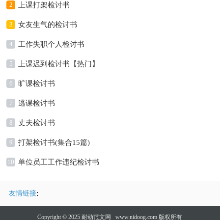
2
上课打架检讨书
3
女友生气的检讨书
4
工作失职个人检讨书
5
上课迟到检讨书【热门】
6
旷课检讨书
7
逃课检讨书
8
丈夫检讨书
9
打架检讨书(集合15篇)
10
单位员工工作违纪检讨书
:
友情链接
Copyright © 2025
耐动范文网
www.nidoog.com 版权所有