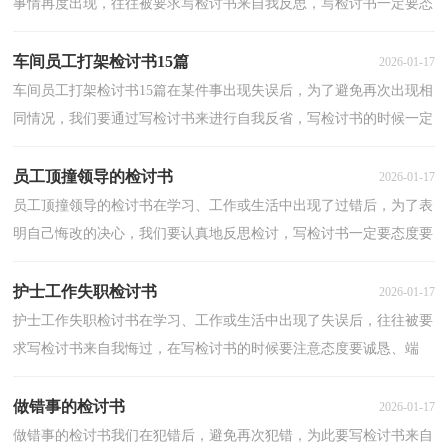
事情再度出现，往往被要求写检讨书来自我反思，写检讨书一定要态
度要诚恳、端正。你还在对写检讨书感到一筹莫展吗...
车间员工打架检讨书15篇
2026-01-17
车间员工打架检讨书15篇在某件事出现失误后，为了避免再次出现相
同情况，我们要通过写检讨书来进行自我反省，写检讨书的时候一定
要有承认错误的意识。还是对检讨书一筹莫展吗？下面...
员工顶撞领导的检讨书
2026-01-17
员工顶撞领导的检讨书在学习、工作或生活中出现了过错后，为了表
明自己悔改的决心，我们要认真地反思检讨，写检讨书一定要态度要
诚恳、端正。想写检讨书却不知道该请教谁？以下是小...
护士工作失职检讨书
2026-01-17
护士工作失职检讨书在学习、工作或生活中出现了失误后，往往被要
求写检讨书来自我悔过，在写检讨书的时候要注意态度要诚恳、端
正。什么样的检讨书才是好的检讨书呢？下面是小编帮...
做错事的检讨书
2026-01-17
做错事的检讨书我们在犯错后，避免再次犯错，为此要写检讨书来自