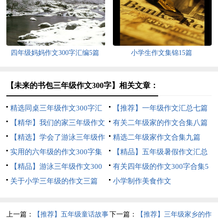
四年级妈妈作文300字汇编5篇
小学生作文集锦15篇
【未来的书包三年级作文300字】相关文章：
精选同桌三年级作文300字汇
【推荐】一年级作文汇总七篇
总5篇
【精华】我们的家三年级作文
有关二年级家的作文合集八篇
汇编5篇
【精选】学会了游泳三年级作
精选二年级家作文合集九篇
文300字3篇
实用的六年级的作文300字集
【精品】五年级暑假作文汇总
锦9篇
【精品】游泳三年级作文300
9篇
有关四年级的作文300字合集5
字七篇
关于小学三年级的作文三篇
篇
小学制作美食作文
上一篇：
【推荐】五年级童话故事
下一篇：
【推荐】三年级家乡的作