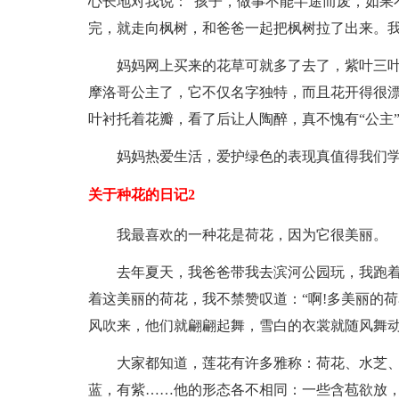
心长地对我说：“孩子，做事不能半途而废，如果
完，就走向枫树，和爸爸一起把枫树拉了出来。我
妈妈网上买来的花草可就多了去了，紫叶三
摩洛哥公主了，它不仅名字独特，而且花开得很
叶衬托着花瓣，看了后让人陶醉，真不愧有“公主
妈妈热爱生活，爱护绿色的表现真值得我们
关于种花的日记2
我最喜欢的一种花是荷花，因为它很美丽。
去年夏天，我爸爸带我去滨河公园玩，我跑
着这美丽的荷花，我不禁赞叹道：“啊!多美丽的荷
风吹来，他们就翩翩起舞，雪白的衣裳就随风舞动
大家都知道，莲花有许多雅称：荷花、水芝
蓝，有紫……他的形态各不相同：一些含苞欲放，