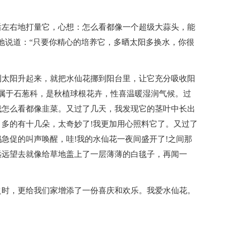
后左右地打量它，心想：怎么看都像一个超级大蒜头，能
地说道：“只要你精心的培养它，多晒太阳多换水，你很
到太阳升起来，就把水仙花挪到阳台里，让它充分吸收阳
属于石葱科，是秋植球根花卉，性喜温暖湿润气候。过
我怎么看都像韭菜。又过了几天，我发现它的茎叶中长出
多的有十几朵，太奇妙了!我更加用心照料它了。又过了
急促的叫声唤醒，哇!我的水仙花一夜间盛开了!之间那
远远望去就像给草地盖上了一层薄薄的白毯子，再闻一
之时，更给我们家增添了一份喜庆和欢乐。我爱水仙花。