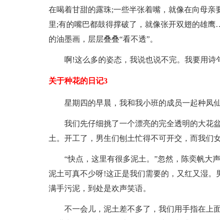
在喝着甘甜的露珠;一些半张着嘴，就像在向母亲
里;有的嘴巴都鼓得撑破了，就像张开双翅的雄鹰
的油墨画，层层叠叠“看不透”。
啊!这么多的姿态，我说也说不完。我要用诗
关于种花的日记3
星期四的早晨，我和我小班的成员一起种凤
我们先仔细挑了一个漂亮的完全透明的大花
土。开工了，男生们刨土忙得不可开交，而我们
“快点，这里有很多泥土。”忽然，陈奕帆大
泥土可真不少呀!这正是我们需要的，又红又湿。
满手污泥，到处是欢声笑语。
不一会儿，泥土差不多了，我们用手指在上