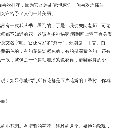
你喜欢桂花，因为它香远益清;也或许，你喜欢蝴蝶兰，
因为它给予了人们一片美丽。
偶然有一次我从书上看到的，于是，我便去问老师，可老
师都不知道的花，这该有多神秘呀!我到网上查了有关资
英文名字呢。它还有好多“外号”，分别是：丁香、白
是黄褐色的，有的花是淡紫色的，有的是深紫色的，还有
风一吹，就像是一个舞动着淡紫色衣裙，翩翩起舞的少
传说：如果你能找到所有花都是五片花瓣的丁香树，你就
丽!
色的小花园。有清雅的菊花、淡雅的月季、娇艳的玫瑰，