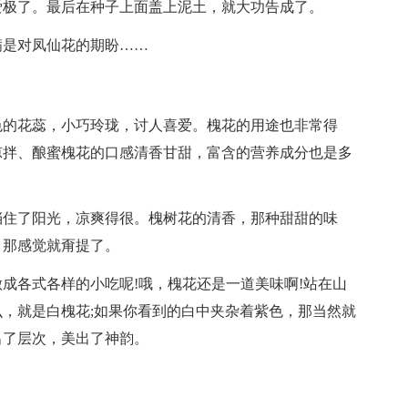
爱极了。最后在种子上面盖上泥土，就大功告成了。
满是对凤仙花的期盼……
色的花蕊，小巧玲珑，讨人喜爱。槐花的用途也非常得
凉拌、酿蜜槐花的口感清香甘甜，富含的营养成分也是多
挡住了阳光，凉爽得很。槐树花的清香，那种甜甜的味
，那感觉就甭提了。
成各式各样的小吃呢!哦，槐花还是一道美味啊!站在山
，就是白槐花;如果你看到的白中夹杂着紫色，那当然就
出了层次，美出了神韵。