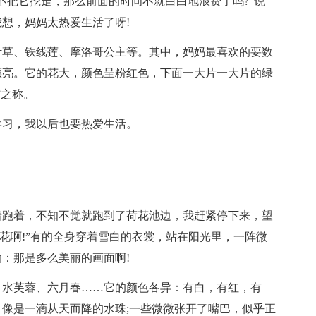
不把它挖走，那么前面的时间不就白白地浪费了吗?”说
想，妈妈太热爱生活了呀!
叶草、铁线莲、摩洛哥公主等。其中，妈妈最喜欢的要数
漂亮。它的花大，颜色呈粉红色，下面一大片一大片的绿
”之称。
学习，我以后也要热爱生活。
着跑着，不知不觉就跑到了荷花池边，我赶紧停下来，望
花啊!”有的全身穿着雪白的衣裳，站在阳光里，一阵微
：那是多么美丽的画面啊!
、水芙蓉、六月春……它的颜色各异：有白，有红，有
像是一滴从天而降的水珠;一些微微张开了嘴巴，似乎正