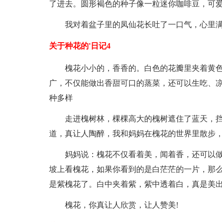
了进去。圆形褐色的种子像一粒迷你咖啡豆，可
我对着盆子里的凤仙花长吐了一口气，心里
关于种花的'日记4
槐花小小的，香香的。白色的花瓣里夹着黄
广，不仅能做出香甜可口的蒸菜，还可以生吃、
种多样
走进槐树林，棵棵高大的槐树遮住了蓝天，
道，真让人陶醉，我和妈妈在槐花的世界里散步
妈妈说：槐花不仅看着美，闻着香，还可以做
坡上看槐花，如果你看到的是白茫茫的一片，那么
是紫槐花了。白中夹着紫，紫中透着白，真是美
槐花，你真让人欣赏，让人赞美!