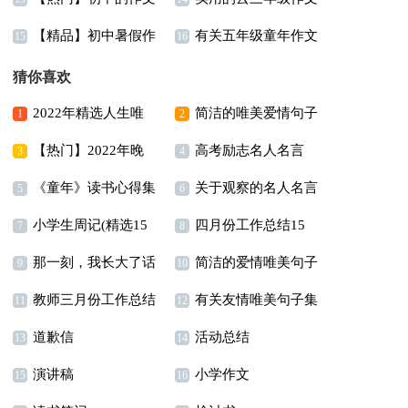
【精品】初中暑假作
有关五年级童年作文
300字合集十篇
300字合集五篇
15
16
文汇总9篇
合集8篇
猜你喜欢
2022年精选人生唯
简洁的唯美爱情句子
1
2
【热门】2022年晚
高考励志名人名言
美的句子锦集89条
合集78条
3
4
《童年》读书心得集
关于观察的名人名言
安朋友圈问候语集合41
5
6
小学生周记(精选15
四月份工作总结15
合15篇
6篇
句
7
8
那一刻，我长大了话
简洁的爱情唯美句子
篇)
篇
9
10
教师三月份工作总结
有关友情唯美句子集
题作文11篇
合集46条
11
12
道歉信
活动总结
14篇
锦36句
13
14
演讲稿
小学作文
15
16