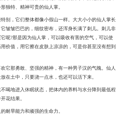
外形独特、精神可贵的仙人掌。
很特别，它们整体都像小假山一样。大大小小的仙人掌长
。它皱皱巴巴的，细纹密布，还浑身长满了刺儿。刺儿非
它呢?那是因为仙人掌，可以吸收有害的空气，可以使
药用价值，用它擦在皮肤上凉凉的，可是你甚至没有想到
喜欢它那勇敢、坚强的精神，有一种男子汉的气魄。仙人
段放在土中，只要浇一点水，也还可以活下来。
吃不喝地进入休眠状态，把体内的养料与水分降到最低程
并开花结果。
人的耐旱能力和顽强的生命力。