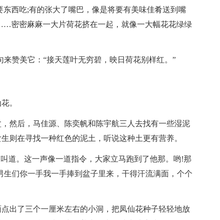
要东西吃;有的张大了嘴巴，像是将要有美味佳肴送到嘴
……密密麻麻一大片荷花挤在一起，就像一大幅花花绿绿
句来赞美它：“接天莲叶无穷碧，映日荷花别样红。”
仙花。
盆，然后，马佳源、陈奕帆和陈宇航三人去找有一些湿泥
女生则在寻找一种红色的泥土，听说这种土更有营养。
声叫道。这一声像一道指令，大家立马跑到了他那。哟!那
男生们你一手我一手捧到盆子里来，干得汗流满面，个个
面点出了三个一厘米左右的小洞，把凤仙花种子轻轻地放