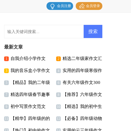
会员注册
会员登录
最新文章
自我介绍小学作文
精选二年级家作文汇
1
2
我的音乐盒小学作文
实用的四年级寒假作
15篇
编八篇
3
4
【精品】我的二年级
有关六年级作文300
文四篇
5
6
精选四年级春节趣事
【推荐】六年级作文
作文300字集合九篇
字集锦9篇
7
8
初中写景作文范文
【精选】我的初中生
作文合集10篇
集合7篇
9
10
【精华】四年级的的
【必备】四年级动物
活作文汇总六篇
11
12
【热门】初中的作文
实用的云三年级作文
暑假作文四篇
作文汇总五篇
13
14