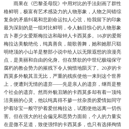
雨果在《巴黎圣母院》中用对比的手法刻画了群性
格鲜明，极富有艺术感染力的人物形象，人物之间错综
复杂的矛盾纠葛和悲剧命运扣人心弦，给我留下的印象
最为深刻的是一组对比鲜明，令人触目惊心的人物形象
吉卜赛少女爱斯梅拉达和敲钟人卡西莫多。16岁的爱斯
梅拉达美貌绝伦，纯真善良，能歌善舞，她和她那只聪
明绝顶的小山羊是整部小说中给人以无限遐想的浪漫亮
点，是美丽和自由的化身。但在禁欲的中世纪极端保守
腐朽的教会势力的摧残下令人惋惜地陨灭了。20岁的卡
西莫多外貌其丑无比，严重的残疾使他一来到这个世界
上，便遭到无情的遗弃——先是亲人的遗弃，继而是整
个社会的遗弃。然而外貌丑陋的卡西莫多却有着一顶纯
洁美丽的心灵，他以纯真得不掺一丝杂质的爱情如同守
护着珍宝一般守护着爱丝梅拉达，试图使他远离一切伤
害。但在强大的社会偏见和恶势力面前，个人的力量实
在是微不足道，致使强悍的卡西莫多，也只有选择殉情