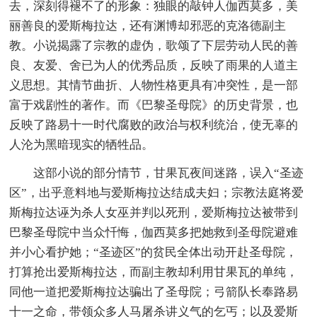
去，深刻得褪不了的形象：独眼的敲钟人伽西莫多，美
丽善良的爱斯梅拉达，还有渊博却邪恶的克洛德副主
教。小说揭露了宗教的虚伪，歌颂了下层劳动人民的善
良、友爱、舍已为人的优秀品质，反映了雨果的人道主
义思想。其情节曲折、人物性格更具有冲突性，是一部
富于戏剧性的著作。而《巴黎圣母院》的历史背景，也
反映了路易十一时代腐败的政治与权利统治，使无辜的
人沦为黑暗现实的牺牲品。
这部小说的部分情节，甘果瓦夜间迷路，误入“圣迹
区”，出乎意料地与爱斯梅拉达结成夫妇；宗教法庭将爱
斯梅拉达诬为杀人女巫并判以死刑，爱斯梅拉达被带到
巴黎圣母院中当众忏悔，伽西莫多把她救到圣母院避难
并小心看护她；“圣迹区”的贫民全体出动开赴圣母院，
打算抢出爱斯梅拉达，而副主教却利用甘果瓦的单纯，
同他一道把爱斯梅拉达骗出了圣母院；弓箭队长奉路易
十一之命，带领众多人马屠杀讲义气的乞丐；以及爱斯