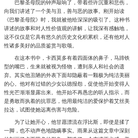
巴黎圣母院的钟声敲响了，带着些许沉重和悲伤，
向我们讲述了一个美与丑，善与恶的故事。刚开始读
《巴黎圣母院》时，我就被他给深深的吸引了。这种书
讲述的故事和对人性价值观的讲解，让我深有感触地，
这不仅仅是它具有悠久的历史文化积累积，还有他对人
性诸多美好的品质鉴赏与歌颂。
在这本书中，卡西莫多有着四面体的鼻子，马蹄铁
型的嘴巴，生来就被视为怪物，遭到亲人和社会的遗
弃。其实他丑陋的外表下面却隐蔽着一颗极为纯洁美丽
的心。他对有过错的少女以德报怨，促使他开始变得人
性光芒渐渐显露出来。他开始不再愚忠的听人指示，而
是勇敢而执着的抗罪恶，他用最纯洁的爱保护着艾丝美
拉达，试图使她远离伤害与危险。
为了让她开心，他甘愿漂流在浮比斯，即使是揉了
一脚，也不动声色地隐瞒事实。雨果从这篇文章中深刻