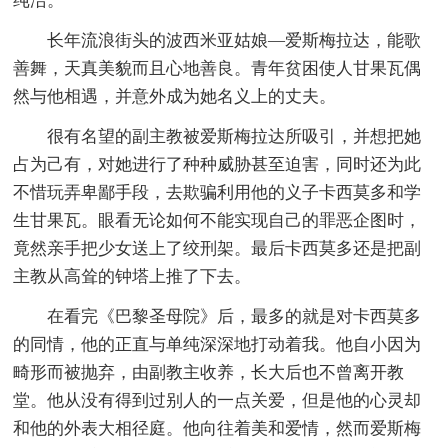
纯洁。
长年流浪街头的波西米亚姑娘—爱斯梅拉达，能歌
善舞，天真美貌而且心地善良。青年贫困使人甘果瓦偶
然与他相遇，并意外成为她名义上的丈夫。
很有名望的副主教被爱斯梅拉达所吸引，并想把她
占为己有，对她进行了种种威胁甚至迫害，同时还为此
不惜玩弄卑鄙手段，去欺骗利用他的义子卡西莫多和学
生甘果瓦。眼看无论如何不能实现自己的罪恶企图时，
竟然亲手把少女送上了绞刑架。最后卡西莫多还是把副
主教从高耸的钟塔上推了下去。
在看完《巴黎圣母院》后，最多的就是对卡西莫多
的同情，他的正直与单纯深深地打动着我。他自小因为
畸形而被抛弃，由副教主收养，长大后也不曾离开教
堂。他从没有得到过别人的一点关爱，但是他的心灵却
和他的外表大相径庭。他向往着美和爱情，然而爱斯梅