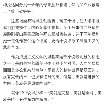
梅拉达同分别十余年的母亲意外相逢，然而又立即被送
上了绞刑架等等。
这些场面都写得生动曲折，寓庄于谐，使人读来既
感到妙趣横生，内心又悲悯难禁。至于后来伽西莫多自
愿跑到矍山墓窖里陪伴死友爱斯梅拉达，并于两年后和
她一道化作灰尘这个结尾，更给小说增添了浪漫主义的
悲剧气氛。
作为浪漫主义文学的里程碑这部小说最明显的标志
之一，是雨果把善恶美丑作了鲜明的对照。人性的层层
面面是多么复杂却简单：尽管人的精神世界是双面的，
没有完全的丑，也没有绝对的美。但是，美就是进步的
方向，美就是最原始的目的。
就像书中说得那样：“美就是完整，美就是全能，美
就是唯一有生命力的东西。”