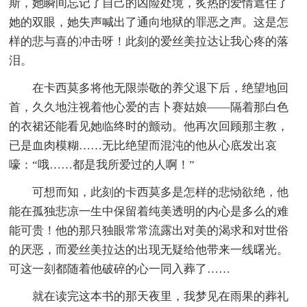
斯，她瞬间忘记了自己的凶险处境，炙热的爱情遮住了
她的双眼，她失声喊出了通向地狱的罪恶之声。这是怎
样的悲与喜的冲击呀！此刻的爱丝美拉达让我心疼的落
泪。
在卡西莫多将他无限崇敬的养父退下后，绝望地回
首，久久地注视着他心爱的吉卜赛姑娘——隔着那白色
的衣裙还能看见她临终时的颤动。他再次回顾那主教，
已是血肉模糊……无比绝望而混沌的他从心底发出哀
嚎：“哦……都是我所爱过的人啊！”
可想而知，此刻的卡西莫多是怎样的悲恸欲绝，他
能在孤独悲凉一生中保留着纯美透明的内心是多么的难
能可贵！他的那只独眼常常流露出对美的渴求和对世俗
的厌恶，而爱丝美拉达的出现无疑给他带来一线曙光。
可这一刻都随着他破碎的心一同入葬了……
就在读完这本书的那天夜里，我梦见在雨果的葬礼