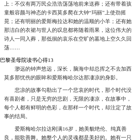
上：不仅有两万民众浩浩荡荡地前来送葬；还有带着孩
童般容颜与神态的卡西莫多爬在大钟“玛丽”上使劲摇
晃；还有明丽的爱斯梅拉达和她的温顺的小羊；还有她
那洁白的衣裙与世人的叹息都将随着雨果，这位伟大的
诗人一同入葬，那低徊的哀乐在空旷的墓地上空久久回
荡……
巴黎圣母院读书心得13
渺远的钟声悠远，深长，脑海中却总挥之不去加西
莫多那忧伤的眼眸和爱斯梅哈尔达那凄凉的身影。
悲凉的故事勾勒出了一个悲哀的时代，那个时代没
有喜剧者，只是无穷的悲剧，无限的凄凉，在故事中，
每个人都有鲜明的色彩，在那样一个时代，却注定了故
事的结局。
爱斯梅哈尔拉达刚满16岁，她美貌绝伦、纯真善
良，能歌善舞。她整个人的灵魂都是美好的。她有一只