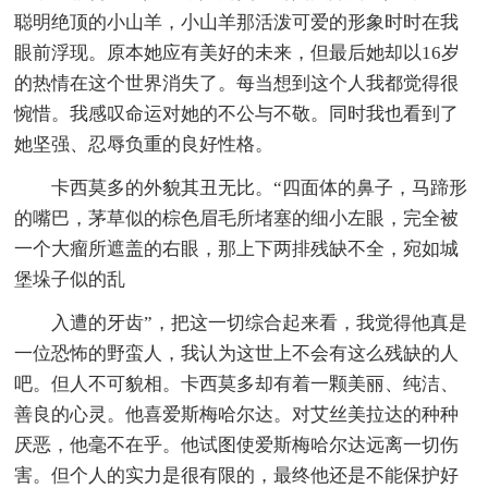
聪明绝顶的小山羊，小山羊那活泼可爱的形象时时在我
眼前浮现。原本她应有美好的未来，但最后她却以16岁
的热情在这个世界消失了。每当想到这个人我都觉得很
惋惜。我感叹命运对她的不公与不敬。同时我也看到了
她坚强、忍辱负重的良好性格。
卡西莫多的外貌其丑无比。“四面体的鼻子，马蹄形
的嘴巴，茅草似的棕色眉毛所堵塞的细小左眼，完全被
一个大瘤所遮盖的右眼，那上下两排残缺不全，宛如城
堡垛子似的乱
入遭的牙齿”，把这一切综合起来看，我觉得他真是
一位恐怖的野蛮人，我认为这世上不会有这么残缺的人
吧。但人不可貌相。卡西莫多却有着一颗美丽、纯洁、
善良的心灵。他喜爱斯梅哈尔达。对艾丝美拉达的种种
厌恶，他毫不在乎。他试图使爱斯梅哈尔达远离一切伤
害。但个人的实力是很有限的，最终他还是不能保护好