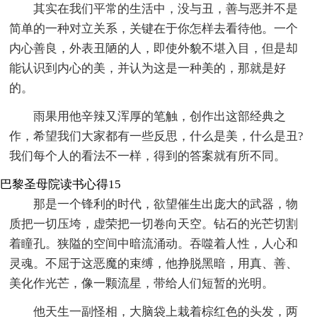
其实在我们平常的生活中，没与丑，善与恶并不是
简单的一种对立关系，关键在于你怎样去看待他。一个
内心善良，外表丑陋的人，即使外貌不堪入目，但是却
能认识到内心的美，并认为这是一种美的，那就是好
的。
雨果用他辛辣又浑厚的笔触，创作出这部经典之
作，希望我们大家都有一些反思，什么是美，什么是丑?
我们每个人的看法不一样，得到的答案就有所不同。
巴黎圣母院读书心得15
那是一个锋利的时代，欲望催生出庞大的武器，物
质把一切压垮，虚荣把一切卷向天空。钻石的光芒切割
着瞳孔。狭隘的空间中暗流涌动。吞噬着人性，人心和
灵魂。不屈于这恶魔的束缚，他挣脱黑暗，用真、善、
美化作光芒，像一颗流星，带给人们短暂的光明。
他天生一副怪相，大脑袋上栽着棕红色的头发，两