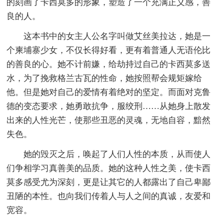
的刻画了卡西莫多的形象，塑造了一个充满正义感，善
良的人。
这本书中的女主人公名字叫做艾丝美拉达，她是一
个柬埔寨少女，不仅长得好看，更有着普通人无语伦比
的善良的心。她不计前嫌，给劫持过自己的卡西莫多送
水，为了挽救格兰古瓦的性命，她按照帮会规矩嫁给
他。但是她对自己的爱情有着绝对的坚定。而面对克鲁
德的变态要求，她勇敢抗争，服绞刑……从她身上散发
出来的人性光芒，使那些丑恶的灵魂，无地自容，黯然
失色。
她的毁灭之后，唤起了人们人性的本质，从而使人
们争相学习真善美的品质。她的这种人性之美，使卡西
莫多感受尤为深刻，更是让其它的人都露出了自己卑鄙
丑陋的本性。也向我们传着人与人之间的真诚，友爱和
宽容。