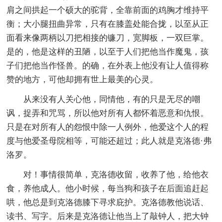
肩之间拱起一个硕大的驼背，全靠前面的鸡胸才维持平
衡；大小腿扭曲异常，只有在膝盖处能合拢，以至从正
面看来像两柄以刀把相接的镰刀，宽脚板，一双巨掌。
是的，他是这样的丑陋，以至于人们把他当作魔鬼，孩
子们把他当作怪兽。的确，在外表上他没有让人值得称
赞的地方，可他却拥有世上最美的心灵。
从来没有人关心他，同情他，有的只是无尽的嘲
讽，捉弄和咒骂，所以他对所有人都怀着恶意和仇恨。
只是在对所有人的怨恨中除一人例外，他爱这个人的程
度与他爱圣母院相等，可能还超过；此人就是克洛德·弗
洛罗。
对！事情很简单，克洛德收留，收养了他，给他衣
食，养他成人。他小时候，每当狗和孩子在后面追赶起
哄，他总是到克洛德膝下寻求庇护。克洛德教他说话、
读书、写字。后来是克洛德让他当上了敲钟人，把大钟