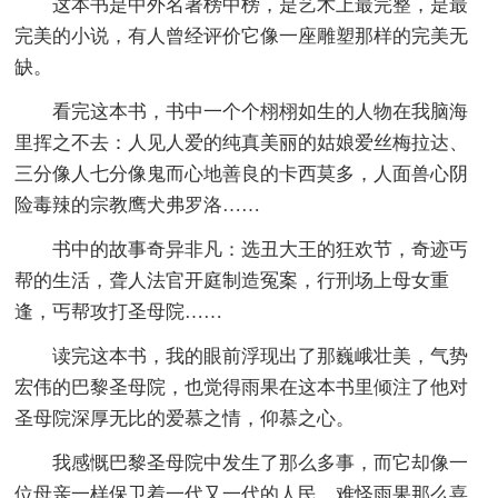
这本书是中外名著榜中榜，是艺术上最完整，是最
完美的小说，有人曾经评价它像一座雕塑那样的完美无
缺。
看完这本书，书中一个个栩栩如生的人物在我脑海
里挥之不去：人见人爱的纯真美丽的姑娘爱丝梅拉达、
三分像人七分像鬼而心地善良的卡西莫多，人面兽心阴
险毒辣的宗教鹰犬弗罗洛……
书中的故事奇异非凡：选丑大王的狂欢节，奇迹丐
帮的生活，聋人法官开庭制造冤案，行刑场上母女重
逢，丐帮攻打圣母院……
读完这本书，我的眼前浮现出了那巍峨壮美，气势
宏伟的巴黎圣母院，也觉得雨果在这本书里倾注了他对
圣母院深厚无比的爱慕之情，仰慕之心。
我感慨巴黎圣母院中发生了那么多事，而它却像一
位母亲一样保卫着一代又一代的人民，难怪雨果那么喜