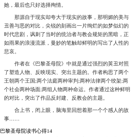
她，最后也只好选择殉情。
那源自于现实却夸大于现实的故事，那明媚的美与
丑善与恶的对比，尖锐的刻画出一片绚烂的如梦似幻的
时代悲剧，讽刺了当时的统治者与教会规矩的黑暗，正
如雨果的浪漫流派，曼妙的笔触却鲜明的写出了人性的
悲哀。
作者在《巴黎圣母院》中就是通过强烈的荚丑对照
了塑造人物、反映现实、突出主题的。作者构思了两个
王朝两个王国;两个法庭两种审判;两种法律两个绞架;两
个社会两种场面;两组人物两种命运。作者通过这种鲜明
的对比，突出了作品反封建、反教会的主题。
合上书，闭上眼，脑海里回想着那一个个感人的故
事……
巴黎圣母院读书心得14