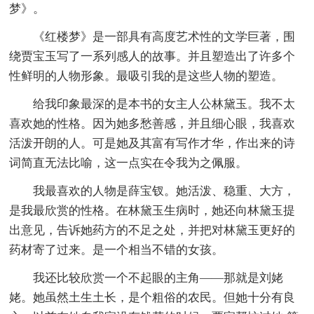
梦》。
《红楼梦》是一部具有高度艺术性的文学巨著，围
绕贾宝玉写了一系列感人的故事。并且塑造出了许多个
性鲜明的人物形象。最吸引我的是这些人物的塑造。
给我印象最深的是本书的女主人公林黛玉。我不太
喜欢她的性格。因为她多愁善感，并且细心眼，我喜欢
活泼开朗的人。可是她及其富有写作才华，作出来的诗
词简直无法比喻，这一点实在令我为之佩服。
我最喜欢的人物是薛宝钗。她活泼、稳重、大方，
是我最欣赏的性格。在林黛玉生病时，她还向林黛玉提
出意见，告诉她药方的不足之处，并把对林黛玉更好的
药材寄了过来。是一个相当不错的女孩。
我还比较欣赏一个不起眼的主角——那就是刘姥
姥。她虽然土生土长，是个粗俗的农民。但她十分有良