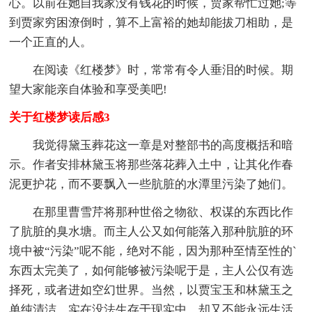
心。以前在她自我家没有钱花的时候，贾家帮忙过她;等
到贾家穷困潦倒时，算不上富裕的她却能拔刀相助，是
一个正直的人。
在阅读《红楼梦》时，常常有令人垂泪的时候。期
望大家能亲自体验和享受美吧!
关于红楼梦读后感3
我觉得黛玉葬花这一章是对整部书的高度概括和暗
示。作者安排林黛玉将那些落花葬入土中，让其化作春
泥更护花，而不要飘入一些肮脏的水潭里污染了她们。
在那里曹雪芹将那种世俗之物欲、权谋的东西比作
了肮脏的臭水塘。而主人公又如何能落入那种肮脏的环
境中被“污染”呢不能，绝对不能，因为那种至情至性的`
东西太完美了，如何能够被污染呢于是，主人公仅有选
择死，或者进如空幻世界。当然，以贾宝玉和林黛玉之
单纯清洁，实在没法生存于现实中，却又不能永远生活