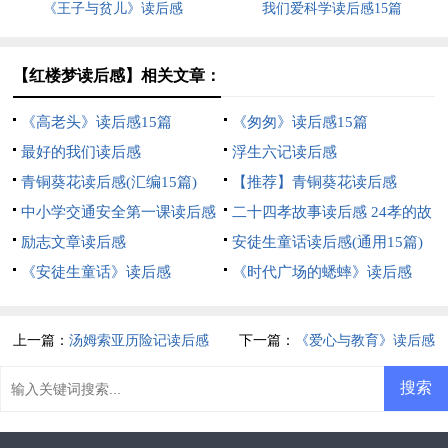
《王子与贫儿》读后感
我们爱科学读后感15篇
【红楼梦读后感】相关文章：
《高老头》读后感15篇
《匆匆》读后感15篇
最好的我们读后感
浮生六记读后感
青铜葵花读后感(汇编15篇)
【推荐】青铜葵花读后感
中小学交通安全第一课读后感
二十四孝故事读后感 24孝的故
励志文章读后感
事读后感
安徒生童话读后感(通用15篇)
《安徒生童话》读后感
《时代广场的蟋蟀》读后感
上一篇：
汤姆索亚历险记读后感
下一篇：
《爱心与教育》读后感
(集合15篇)