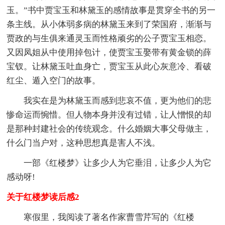
玉。”书中贾宝玉和林黛玉的感情故事是贯穿全书的另一
条主线。从小体弱多病的林黛玉来到了荣国府，渐渐与
贾政的与生俱来通灵玉而性格顽劣的公子贾宝玉相恋。
又因凤姐从中使用掉包计，使贾宝玉娶带有黄金锁的薛
宝钗。让林黛玉吐血身亡，贾宝玉从此心灰意冷、看破
红尘、遁入空门的故事。
我实在是为林黛玉而感到悲哀不值，更为他们的悲
惨命运而惋惜。但人物本身并没有过错，让人憎恨的却
是那种封建社会的传统观念。什么婚姻大事父母做主，
什么门当户对，这种思想真是害人不浅。
一部《红楼梦》让多少人为它垂泪，让多少人为它
感动呀!
关于红楼梦读后感2
寒假里，我阅读了著名作家曹雪芹写的《红楼