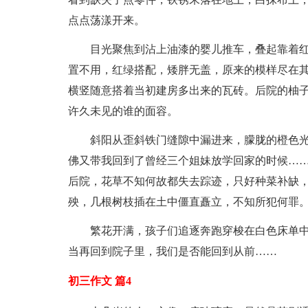
点点荡漾开来。
目光聚焦到沾上油漆的婴儿推车，叠起靠着
置不用，红绿搭配，矮胖无盖，原来的模样尽在
横竖随意搭着当初建房多出来的瓦砖。后院的柚
许久未见的谁的面容。
斜阳从歪斜铁门缝隙中漏进来，朦胧的橙色
佛又带我回到了曾经三个姐妹放学回家的时候…
后院，花草不知何故都失去踪迹，只好种菜补缺
殃，几根树枝插在土中僵直矗立，不知所犯何罪
繁花开满，孩子们追逐奔跑穿梭在白色床单
当再回到院子里，我们是否能回到从前……
初三作文 篇4