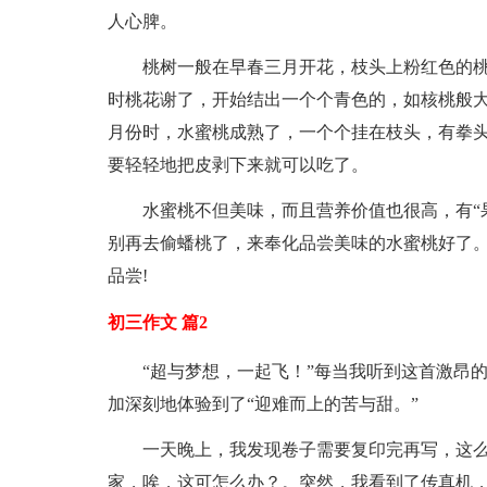
人心脾。
桃树一般在早春三月开花，枝头上粉红色的桃
时桃花谢了，开始结出一个个青色的，如核桃般大
月份时，水蜜桃成熟了，一个个挂在枝头，有拳
要轻轻地把皮剥下来就可以吃了。
水蜜桃不但美味，而且营养价值也很高，有“
别再去偷蟠桃了，来奉化品尝美味的水蜜桃好了
品尝!
初三作文 篇2
“超与梦想，一起飞！”每当我听到这首激昂
加深刻地体验到了“迎难而上的苦与甜。”
一天晚上，我发现卷子需要复印完再写，这
家，唉，这可怎么办？。突然，我看到了传真机