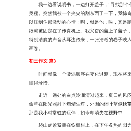
我一边看说明书，一边打开盖子，“寻找那个
奥秘。突然我被一个尖尖的刮东西了一下，我惊
以压制住那激动的心情：啊，就是他，唉，真是
纸就被固定在了传真机上。我兴奋的盖上了盖子，
特别清脆的声音从耳边传来，一张清晰的卷子映
画卷。
初三作文 篇3
时间就像一个漩涡顺序在变化过渡，现在将
懂得珍惜。
走近，远处的白点逐渐清晰起来，夏日的风
命草在阳光照射下熠熠生辉，外围的阔叶草似秧
那是我小时常驻的玩伴，如今却消失在视野中…
爬山虎紧紧拥在铁栅栏上，在下午炙热的阳