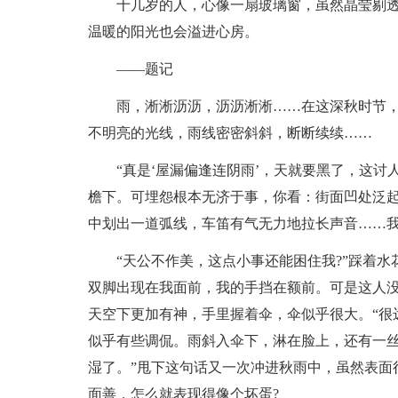
十几岁的人，心像一扇玻璃窗，虽然晶莹剔
温暖的阳光也会溢进心房。
——题记
雨，淅淅沥沥，沥沥淅淅……在这深秋时节
不明亮的光线，雨线密密斜斜，断断续续……
“真是‘屋漏偏逢连阴雨’，天就要黑了，这讨
檐下。可埋怨根本无济于事，你看：街面凹处泛
中划出一道弧线，车笛有气无力地拉长声音……
“天公不作美，这点小事还能困住我?”踩着水
双脚出现在我面前，我的手挡在额前。可是这人
天空下更加有神，手里握着伞，伞似乎很大。“很
似乎有些调侃。雨斜入伞下，淋在脸上，还有一丝
湿了。”甩下这句话又一次冲进秋雨中，虽然表面
面善，怎么就表现得像个坏蛋?