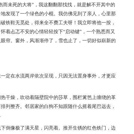
伤而未死的大将”，我这翻翻那找找，就是解不开其中的
奇地发现了一个绿色的小棍。我仿佛见到了亲人，心里那
踏破铁鞋无觅处，得来全不费工夫呀！我立即将他一按，
怀着忐忑不安的心情轻轻按下“启动键”，一个熟悉而又
入眼帘。窗外，风渐渐停了，雪也止了，一切好似崭新的
来一定在水流两岸依次呈现，只因无法置身事外，才更应
闷热干燥，吹动着隔壁院中的莎草，围栏篱笆上缠绕的革
苗排列整齐。邻居家的白狗不知跟随什么摇着尾巴远去，
…
光下倒像极了满天星，闪亮着。推开生锈的红色铁门，边