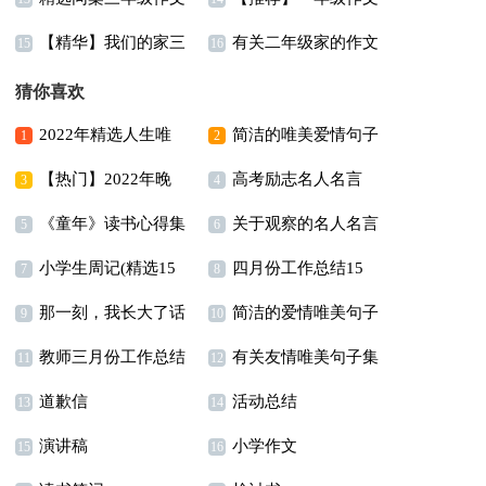
【精华】我们的家三
有关二年级家的作文
300字汇总5篇
汇总七篇
15
16
年级作文汇编5篇
合集八篇
猜你喜欢
2022年精选人生唯
简洁的唯美爱情句子
1
2
【热门】2022年晚
高考励志名人名言
美的句子锦集89条
合集78条
3
4
《童年》读书心得集
关于观察的名人名言
安朋友圈问候语集合41
5
6
小学生周记(精选15
四月份工作总结15
合15篇
6篇
句
7
8
那一刻，我长大了话
简洁的爱情唯美句子
篇)
篇
9
10
教师三月份工作总结
有关友情唯美句子集
题作文11篇
合集46条
11
12
道歉信
活动总结
14篇
锦36句
13
14
演讲稿
小学作文
15
16