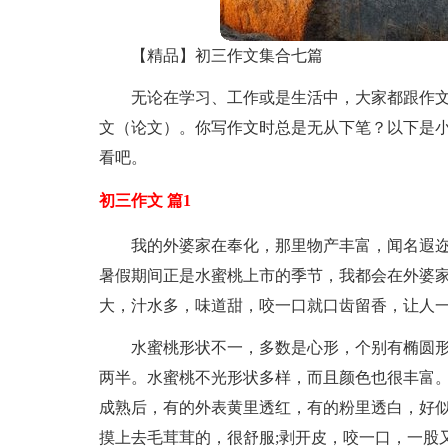
【精品】初三作文集合七篇
无论在学习、工作或是生活中，大家都跟作
文（论文）。你写作文时总是无从下笔？以下是小
看吧。
初三作文 篇1
我的外婆家在奉化，那里物产丰富，闻名遐
暑假期间正是水蜜桃上市的季节，我都会在外婆
大，汁水多，味道甜，咬一口就口齿留香，让人
水蜜桃形状不一，多数是心形，个别有椭圆
两半。水蜜桃不光形状多样，而且颜色也很丰富。
成熟后，有的外表黄里透红，有的粉里透白，好
摸上去毛茸茸的，很舒服;剥开皮，咬一口，一股