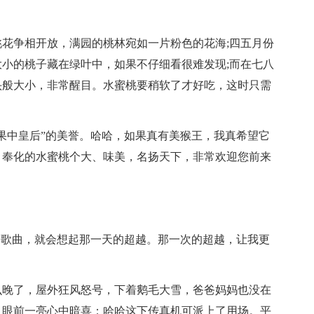
花争相开放，满园的桃林宛如一片粉色的花海;四五月份
小的桃子藏在绿叶中，如果不仔细看很难发现;而在七八
头般大小，非常醒目。水蜜桃要稍软了才好吃，这时只需
果中皇后”的美誉。哈哈，如果真有美猴王，我真希望它
。奉化的水蜜桃个大、味美，名扬天下，非常欢迎您前来
的歌曲，就会想起那一天的超越。那一次的超越，让我更
么晚了，屋外狂风怒号，下着鹅毛大雪，爸爸妈妈也没在
，眼前一亮心中暗喜：哈哈这下传真机可派上了用场。平