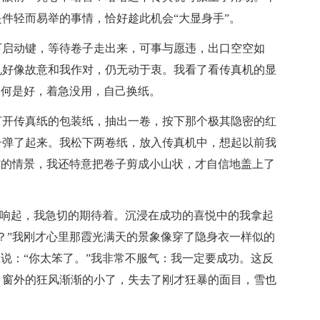
件轻而易举的事情，恰好趁此机会“大显身手”。
下启动键，等待卷子走出来，可事与愿违，出口空空如
机好像故意和我作对，仍无动于衷。我看了看传真机的显
如何是好，着急没用，自己换纸。
打开传真纸的包装纸，抽出一卷，按下那个极其隐密的红
子弹了起来。我松下两卷纸，放入传真机中，想起以前我
伤的情景，我还特意把卷子剪成小山状，才自信地盖上了
声音响起，我急切的期待着。沉浸在成功的喜悦中的我拿起
？”我刚才心里那霞光满天的景象像穿了隐身衣一样似的
在说：“你太笨了。”我非常不服气：我一定要成功。这反
。窗外的狂风渐渐的小了，失去了刚才狂暴的面目，雪也