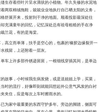
夹缝生存着些叶片呈水滴状的小植物。年久失修的水泥地
摆着两双棉绒拖鞋，兢兢业业地执行自己晒太阳的义务，
网格舒展开来，投射到干净的地面。顺着投影最深处往
陋却充满童年的回忆，记忆深处总有祖母粗糙的手在净
的栽兰花，有的是海棠。
，高立而单薄，扶手是空心的，包裹的'橡胶边缘裂开一
汗水残留，上还附着一层灰。
，单车上许多部件锈迹斑斑，一根细线穿插其间，是单边
家的故事，小时候我生病发烧，或是送姐姐上学，买菜，
是当时的流行，好像即刻就能回想起外公意气风发的白衬
铁夹夹住，应是每次上车时擦雨水的。
早已为家中最重要的东西守护多年。旁边的脚踏，侧面可
，也落在我的目光中，落在心里，童年记忆如湖水受惊般