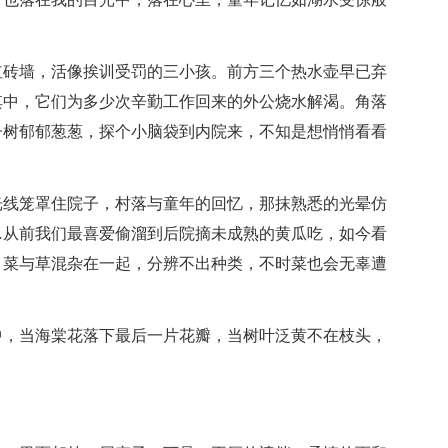
红砖墙，活像挨训受罚的三小孩。前方三个热水壶早已弃
其中，它们为多少次辛勤工作回来的外公烧水解渴。角落
子树郁郁葱葱，探个小脑袋到内院来，不知是想悄悄看看
光线笼罩住院子，村落与童年的回忆，那抹熟悉的光晕仿
…从前我们最喜爱偷溜到后院摘未成熟的黄瓜吃，如今看
，菜与草混杂在一起，分辨不出种类，不时菜也会无辜遭
。
中，当海棠花落下最后一片花瓣，当树叶泛黄不在枝头，