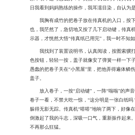
日我看到妈妈熟练的操作，我耳濡目染，自认为是
我胸有成竹的把卷子放在传真机的入口，按
也，我茫然了，急切地又按了几下启动键，传真
示器，才恍然大悟“传真纸已用完”，我一时不知
我找到了装置说明书，认真阅读，按图索骥
色按钮，轻轻一按，盖子就像安了弹簧一样一下
愚蠢的把卷子关在“小黑屋”里，把他弄得遍体鳞
盖子。
放入卷子，一按“启动键”，一阵“嗡嗡”的
卷子一看，不禁大吃一惊，“这分明是一张白纸吗
躲得无影无踪。传真机“嗒嗒”地响了两下，好像
倒激起了我的斗志，深吸一口气，重新振作起来
不再那么狂猛。