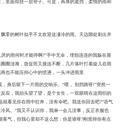
透，里面却挂一层帘子。可是，再厚的遮挡，柔情的雨和
，飘零的树叶似乎不太欢迎这凄冷的雨。天边隙处刺出并
人厌的雨何时才能停啊?”手中无伞，埋怨连连的我躲在屋
起圈圈涟漪，急促而又接连不断，几片落叶打着旋儿在雨
我再也不能压抑心中的愤懑，一头冲进雨里
花，身后留下一片雨的交响乐。“喂， 别挡路呀!”突然一
没反应，我抬头望了望，是个女生，一双眼睛在这雨织的
远就看见你在雨中狂奔，没有伞吧。我送你回去吧?”语气
冷风。“我又不认识你，我淋一会儿没事，反正衣服也
很客气，但我心里却不这么想：你是谁呀?刚觉得你有点