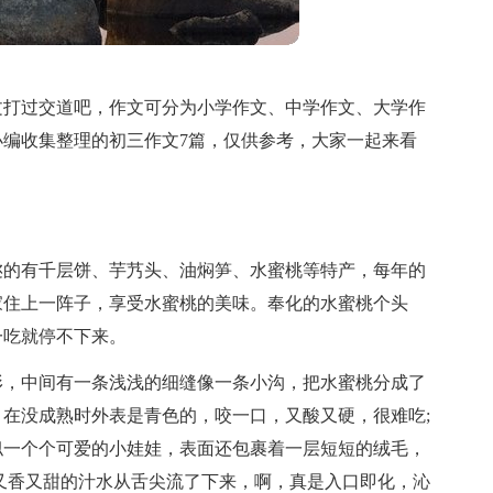
文打过交道吧，作文可分为小学作文、中学作文、大学作
编收集整理的初三作文7篇，仅供参考，大家一起来看
迩的有千层饼、芋艿头、油焖笋、水蜜桃等特产，每年的
家住上一阵子，享受水蜜桃的美味。奉化的水蜜桃个头
一吃就停不下来。
形，中间有一条浅浅的细缝像一条小沟，把水蜜桃分成了
在没成熟时外表是青色的，咬一口，又酸又硬，很难吃;
似一个个可爱的小娃娃，表面还包裹着一层短短的绒毛，
又香又甜的汁水从舌尖流了下来，啊，真是入口即化，沁