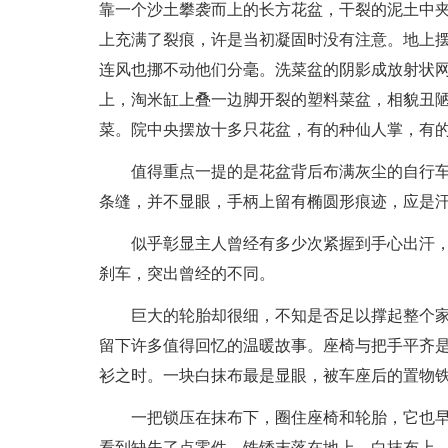
靠一个沙土攀袭而上的长方花盆，干裂的泥土中
上充满了裂痕，许是当初凝固时没有注意。地上
连风也挪不动他们分毫。洗菜盆的阴影成放射状
上，淘米缸上叠一边脚开裂的塑料菜盆，相貌丑
菜。院中央摆放十多只花盆，有的种仙人掌，有
值得重点一提的是花盆背后布满灰尘的自行车
条缝，并不显眼，手柄上留有椭圆形痕迹，应是
似乎彰显主人曾经有多少次紧握到手心出汗
刹车，突出曾经的不同。
巨大的轮胎却很细，不知是否足以撑起整个
留下许多值得回忆的温暖故事。座椅与把手平齐
衫之时。一块白抹布最是显眼，被车座后的置物
一把锁压在抹布下，圈住座椅和轮胎，它也
看到缺失了点零件，铁锈末落在地上，白抹布上