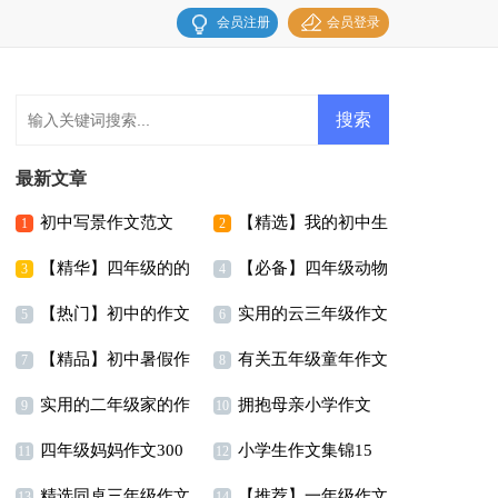
会员注册
会员登录
最新文章
初中写景作文范文
【精选】我的初中生
1
2
【精华】四年级的的
【必备】四年级动物
活作文汇总六篇
3
4
【热门】初中的作文
实用的云三年级作文
暑假作文四篇
作文汇总五篇
5
6
【精品】初中暑假作
有关五年级童年作文
300字合集十篇
300字合集五篇
7
8
实用的二年级家的作
拥抱母亲小学作文
文汇总9篇
合集8篇
9
10
四年级妈妈作文300
小学生作文集锦15
文合集6篇
11
12
精选同桌三年级作文
【推荐】一年级作文
字汇编5篇
篇
13
14