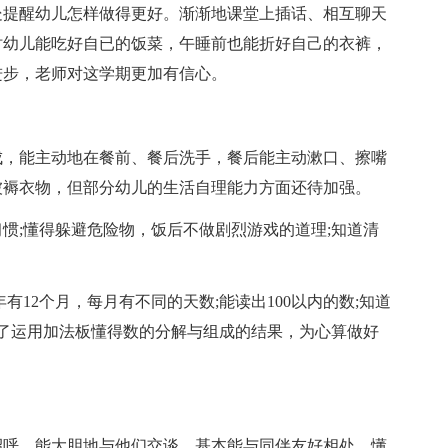
处提醒幼儿怎样做得更好。渐渐地课堂上插话、相互聊天
时幼儿能吃好自已的饭菜，午睡前也能折好自己的衣裤，
进步，老师对这学期更加有信心。
成，能主动地在餐前、餐后洗手，餐后能主动漱口、擦嘴
被褥衣物，但部分幼儿的生活自理能力方面还待加强。
惯;懂得躲避危险物，饭后不做剧烈游戏的道理;知道清
有12个月，每月有不同的天数;能读出100以内的数;知道
习了运用加法板懂得数的分解与组成的结果，为心算做好
。
招呼，能大胆地与他们交谈，基本能与同伴友好相处，懂