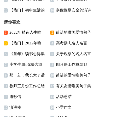
【热门】初中生活的
寒假假期安全的演讲
文合集九篇
篇
15
16
作文集锦五篇
稿
猜你喜欢
2022年精选人生唯
简洁的唯美爱情句子
1
2
【热门】2022年晚
高考励志名人名言
美的句子锦集89条
合集78条
3
4
《童年》读书心得集
关于观察的名人名言
安朋友圈问候语集合41
5
6
小学生周记(精选15
四月份工作总结15
合15篇
6篇
句
7
8
那一刻，我长大了话
简洁的爱情唯美句子
篇)
篇
9
10
教师三月份工作总结
有关友情唯美句子集
题作文11篇
合集46条
11
12
道歉信
活动总结
14篇
锦36句
13
14
演讲稿
小学作文
15
16