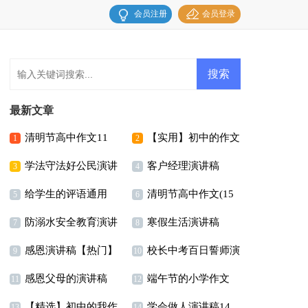
会员注册
会员登录
最新文章
清明节高中作文11
【实用】初中的作文
1
2
学法守法好公民演讲
客户经理演讲稿
篇
300字汇总十篇
3
4
给学生的评语通用
清明节高中作文(15
稿
5
6
防溺水安全教育演讲
寒假生活演讲稿
15篇
篇)
7
8
感恩演讲稿【热门】
校长中考百日誓师演
稿(15篇)
9
10
感恩父母的演讲稿
端午节的小学作文
讲稿范文
11
12
【精选】初中的我作
学会做人演讲稿14
(15篇)
15篇
13
14