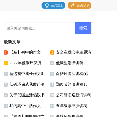
会员注册
会员登录
最新文章
【精】初中的作文
安全在我心中主题演
1
2
2022年低碳环保演
低碳生活演讲稿
讲稿15篇
3
4
精选初中成长作文汇
保护环境演讲稿(通
讲稿
5
6
低碳环保从我做起演
勤俭节约演讲稿15
编五篇
用15篇)
7
8
关于低碳生活倡议书
公司辞旧迎新演讲稿
讲稿
篇
9
10
我的高中生活作文
五年级读书演讲稿
11
12
【精华】初中的作文
低碳环保倡议书
(汇编15篇)
13
14