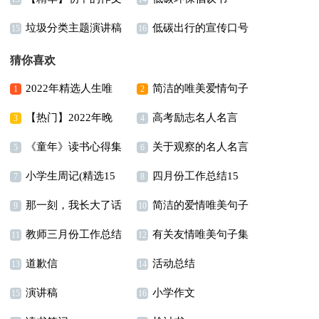
垃圾分类主题演讲稿
低碳出行的宣传口号
300字汇总六篇
15
16
15篇
猜你喜欢
2022年精选人生唯
简洁的唯美爱情句子
1
2
【热门】2022年晚
高考励志名人名言
美的句子锦集89条
合集78条
3
4
《童年》读书心得集
关于观察的名人名言
安朋友圈问候语集合41
5
6
小学生周记(精选15
四月份工作总结15
合15篇
6篇
句
7
8
那一刻，我长大了话
简洁的爱情唯美句子
篇)
篇
9
10
教师三月份工作总结
有关友情唯美句子集
题作文11篇
合集46条
11
12
道歉信
活动总结
14篇
锦36句
13
14
演讲稿
小学作文
15
16