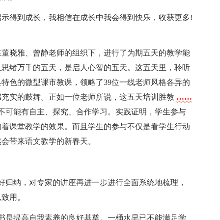
示得到成长，我相信在成长中我会得到快乐，收获更多!
在董晓雅、曾静老师的组织下，进行了为期五天的教学能
人思绪万千的五天，是启人心智的五天。这五天里，聆听
特色的微型课市教课，领略了39位一线老师风格各异的
感充实的鼓舞。正如一位老师所说，这五天培训胜教
……
不可能有自主、探究、合作学习。实践证明，学生参与
响着课堂教学的效果。而且学生的参与不仅是看学生行动
然会带来语文教学的新春天。
好归纳，对专家的讲座再进一步进行全面系统地梳理，
以致用。
书是提高自我素养的良好基奠。一桶水早已不能满足学