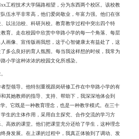
与xx工程技术大学隔路相望，分为东西两个校区。该校教
资队伍水平非常高，他们爱岗敬业，年富力强。他们在张
校、以法治校、科研兴校。教育教学过程中突出四个特
造教育。走在校园中欣赏中华路小学的每一个角落、每层
名人画像、宣传版画我想，这于心智健康太有益处了，这
造了多么良好的育人氛围。每当我这样想的时候，我常为
华路小学这种浓浓的校园文化所感染。
念。
学者型领导。他特别重视跟岗研修工作在中华路小学的有
师和其她教师的指导、支持、帮助下，我深深地体会到
教学。它既是一种教育理念，也是一种教学模式。在三十
了学生的主体作用，采用自主探究、合作交流的学习方
乐、高效的课堂。他们把课堂充分还给了学生，这种理念
的终身发展。在上课的过程中，我真正体验到了调动、发