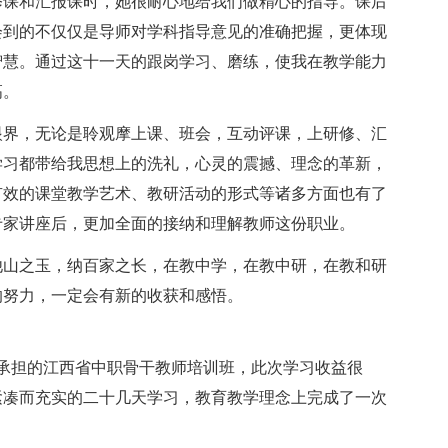
修课和汇报课时，她很耐心地给我们做精心的指导。课后
会到的不仅仅是导师对学科指导意见的准确把握，更体现
智慧。通过这十一天的跟岗学习、磨练，使我在教学能力
高。
眼界，无论是聆观摩上课、班会，互动评课，上研修、汇
学习都带给我思想上的洗礼，心灵的震撼、理念的革新，
有效的课堂教学艺术、教研活动的形式等诸多方面也有了
专家讲座后，更加全面的接纳和理解教师这份职业。
他山之玉，纳百家之长，在教中学，在教中研，在教和研
的努力，一定会有新的收获和感悟。
x大学承担的江西省中职骨干教师培训班，此次学习收益很
紧凑而充实的二十几天学习，教育教学理念上完成了一次