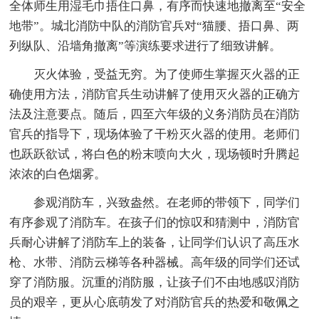
全体师生用湿毛巾捂住口鼻，有序而快速地撤离至“安全
地带”。城北消防中队的消防官兵对“猫腰、捂口鼻、两
列纵队、沿墙角撤离”等演练要求进行了细致讲解。
灭火体验，受益无穷。为了使师生掌握灭火器的正
确使用方法，消防官兵生动讲解了使用灭火器的正确方
法及注意要点。随后，四至六年级的义务消防员在消防
官兵的指导下，现场体验了干粉灭火器的使用。老师们
也跃跃欲试，将白色的粉末喷向大火，现场顿时升腾起
浓浓的白色烟雾。
参观消防车，兴致盎然。在老师的带领下，同学们
有序参观了消防车。在孩子们的惊叹和猜测中，消防官
兵耐心讲解了消防车上的装备，让同学们认识了高压水
枪、水带、消防云梯等各种器械。高年级的同学们还试
穿了消防服。沉重的消防服，让孩子们不由地感叹消防
员的艰辛，更从心底萌发了对消防官兵的热爱和敬佩之