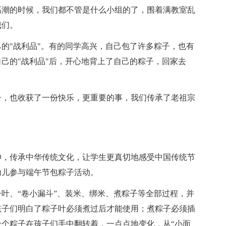
高潮的时候，我们都不管是什么小组的了，围着满教室乱
我们。
的"战利品"。有的同学高兴，自己包了许多粽子，也有
己的"战利品"后，开心地背上了自己的粽子，回家去
子，也收获了一份快乐，更重要的事，我们传承了老祖宗
神，传承中华传统文化，让学生更真切地感受中国传统节
幼儿参与端午节包粽子活动。
叶、“卷小漏斗”、装米、绑米、煮粽子等全部过程，并
孩子们明白了粽子叶必须煮过后才能使用；煮粽子必须插
个粽子在孩子们手中翻转着，一点点地变化，从“小面