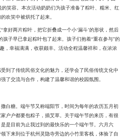
喜悦的笑容。本次活动奶奶们为孩子准备了粽叶、糯米、红
们的欢笑中被烘托了起来。
“拿好两片粽叶，把它折叠成一个小‘漏斗’的形状，然后
的孩子早已拿起粽叶包了起来。孩子们抱着“重在参与”的
的乐趣，幸福满满，收获颇丰。活动全程温馨祥和，在浓浓
感受到了传统民俗文化的魅力，还学会了民俗传统文化中
加强了交流与合作，构建了温馨和谐的校园氛围。
，撒白糖。端午节又称端阳节，时间为每年的农历五月初
家家户户都要包粽子，插艾草。关于端午节的来历，有很
，是是目前为止我过到的最快乐的一个端午节。六月六
带领下来到位于杭州灵隐寺旁边的小竹里客栈，体验了自