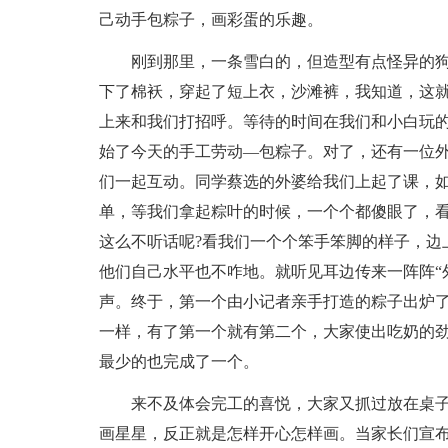
己动手包粽子，画彩蛋的乐趣。
刚到那里，一条雪白的，但造型有点怪异的
下了棉袄，穿起了短上衣，沙滩裤，我知道，这
上来和我们打招呼。等待的时间在我们和小白玩
始了今天的手工劳动—包粽子。对了，还有一位
们一起互动。同学蔡选的外婆给我们上起了课，
单，等我们拿起粽叶的时候，一个个都傻眼了，
这么不听话呢?看我们一个个笨手笨脚的样子，边
他们自己水平也不咋地。就听见耳边传来一阵阵“
声。终于，第一个由小记者亲手打造的粽子出炉
一样，有了第一个就有第二个，大家使出吃奶的
最少的也完成了一个。
来不及体会完工的喜悦，大家又抓过放在桌
画星星，反正就是怎样开心怎样画。当家长们宣布