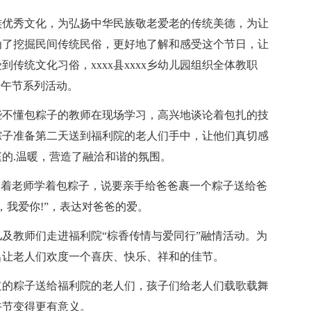
族优秀文化，为弘扬中华民族敬老爱老的传统美德，为让
为了挖掘民间传统民俗，更好地了解和感受这个节日，让
传统文化习俗，xxxx县xxxx乡幼儿园组织全体教职
端午节系列活动。
些不懂包粽子的教师在现场学习，高兴地谈论着包扎的技
粽子准备第二天送到福利院的老人们手中，让他们真切感
庭的.温暖，营造了融洽和谐的氛围。
跟着老师学着包粽子，说要亲手给爸爸裹一个粽子送给爸
，我爱你!”，表达对爸爸的爱。
幼儿及教师们走进福利院“棕香传情与爱同行”融情活动。为
出让老人们欢度一个喜庆、快乐、祥和的佳节。
道的粽子送给福利院的老人们，孩子们给老人们载歌载舞
午节变得更有意义。