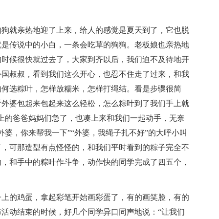
狗狗就亲热地迎了上来，给人的感觉是夏天到了，它也脱
就是传说中的小白，一条会吃草的狗狗。老板娘也亲热地
的时候很快就过去了，大家到齐以后，我们迫不及待地开
外国叔叔，看到我们这么开心，也忍不住走了过来，和我
如何选粽叶，怎样放糯米，怎样打绳结。看是步骤很简
看外婆包起来包起来这么轻松，怎么粽叶到了我们手上就
上的爸爸妈妈们急了，也凑上来和我们一起动手，无奈
外婆，你来帮我一下”“外婆，我绳子扎不好”的大呼小叫
了，可那造型有点怪怪的，和我们平时看到的粽子完全不
劲，和手中的粽叶作斗争，动作快的同学完成了四五个，
子上的鸡蛋，拿起彩笔开始画彩蛋了，有的画笑脸，有的
活动结束的时候，好几个同学异口同声地说：“让我们