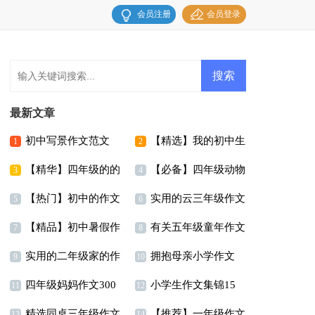
会员注册
会员登录
最新文章
初中写景作文范文
【精选】我的初中生
1
2
【精华】四年级的的
【必备】四年级动物
活作文汇总六篇
3
4
【热门】初中的作文
实用的云三年级作文
暑假作文四篇
作文汇总五篇
5
6
【精品】初中暑假作
有关五年级童年作文
300字合集十篇
300字合集五篇
7
8
实用的二年级家的作
拥抱母亲小学作文
文汇总9篇
合集8篇
9
10
四年级妈妈作文300
小学生作文集锦15
文合集6篇
11
12
精选同桌三年级作文
【推荐】一年级作文
字汇编5篇
篇
13
14