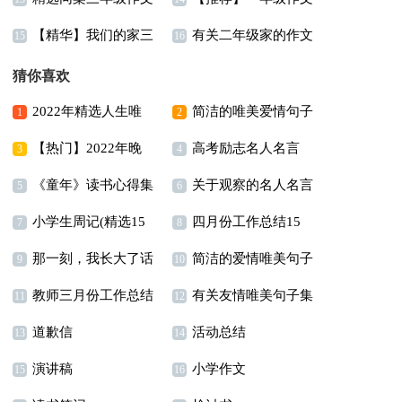
【精华】我们的家三
有关二年级家的作文
300字汇总5篇
汇总七篇
15
16
年级作文汇编5篇
合集八篇
猜你喜欢
2022年精选人生唯
简洁的唯美爱情句子
1
2
【热门】2022年晚
高考励志名人名言
美的句子锦集89条
合集78条
3
4
《童年》读书心得集
关于观察的名人名言
安朋友圈问候语集合41
5
6
小学生周记(精选15
四月份工作总结15
合15篇
6篇
句
7
8
那一刻，我长大了话
简洁的爱情唯美句子
篇)
篇
9
10
教师三月份工作总结
有关友情唯美句子集
题作文11篇
合集46条
11
12
道歉信
活动总结
14篇
锦36句
13
14
演讲稿
小学作文
15
16