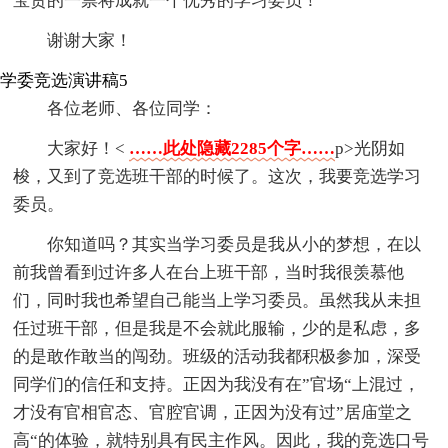
宝贵的一票将成就一个优秀的学习委员！
谢谢大家！
学委竞选演讲稿5
各位老师、各位同学：
大家好！<
……此处隐藏2285个字……
p>光阴如
梭，又到了竞选班干部的时候了。这次，我要竞选学习
委员。
你知道吗？其实当学习委员是我从小的梦想，在以
前我曾看到过许多人在台上班干部，当时我很羡慕他
们，同时我也希望自己能当上学习委员。虽然我从未担
任过班干部，但是我是不会就此服输，少的是私虑，多
的是敢作敢当的闯劲。班级的活动我都积极参加，深受
同学们的信任和支持。正因为我没有在”官场“上混过，
才没有官相官态、官腔官调，正因为没有过”居庙堂之
高“的体验，就特别具有民主作风。因此，我的竞选口号