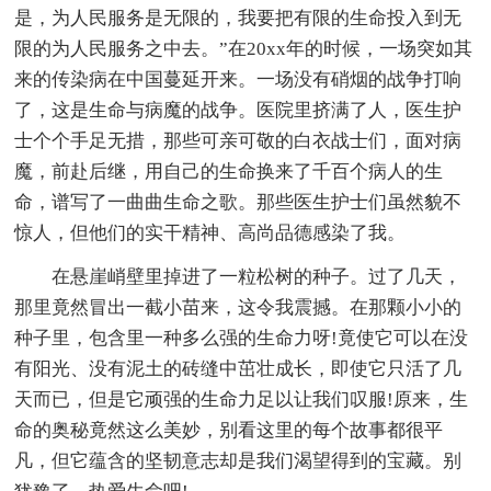
是，为人民服务是无限的，我要把有限的生命投入到无
限的为人民服务之中去。”在20xx年的时候，一场突如其
来的传染病在中国蔓延开来。一场没有硝烟的战争打响
了，这是生命与病魔的战争。医院里挤满了人，医生护
士个个手足无措，那些可亲可敬的白衣战士们，面对病
魔，前赴后继，用自己的生命换来了千百个病人的生
命，谱写了一曲曲生命之歌。那些医生护士们虽然貌不
惊人，但他们的实干精神、高尚品德感染了我。
在悬崖峭壁里掉进了一粒松树的种子。过了几天，
那里竟然冒出一截小苗来，这令我震撼。在那颗小小的
种子里，包含里一种多么强的生命力呀!竟使它可以在没
有阳光、没有泥土的砖缝中茁壮成长，即使它只活了几
天而已，但是它顽强的生命力足以让我们叹服!原来，生
命的奥秘竟然这么美妙，别看这里的每个故事都很平
凡，但它蕴含的坚韧意志却是我们渴望得到的宝藏。别