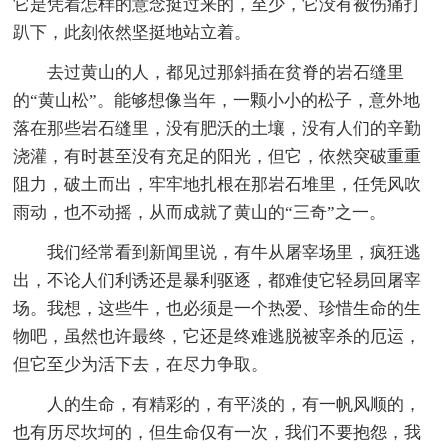
它是凭着怎样的意念挺过来的，至少，它没有被伤痛打
趴下，此刻依然坚挺地站立着。
去过黄山的人，都见过那斜插在贫脊的岩石缝里
的“黄山松”。能够想像当年，一颗小小的松子，意外地
落在那些岩石缝里，没有肥沃的土壤，没有人们的辛勤
浇灌，有时甚至没有充足的阳光，但它，依然突破重重
阻力，破土而出，牢牢地扎根在那岩石堆里，任凭风吹
雨动，也不动摇，从而成就了黄山的“三奇”之一。
我们经常看到新闻里说，有牛从屠宰场里，疯狂逃
出，不论人们利诱还是暴利驱逐，都难使它轻易回屠宰
场。我想，这些牛，也必须是一个热爱、珍惜生命的生
物吧，虽然也许最终，它还是终难逃脱被宰杀的厄运，
但它至少为活下去，在尽力争取。
人的生命，有精彩的，有平淡的，有一帆风顺的，
也有历尽坎坷的，但生命仅有一次，我们不要抱怨，我