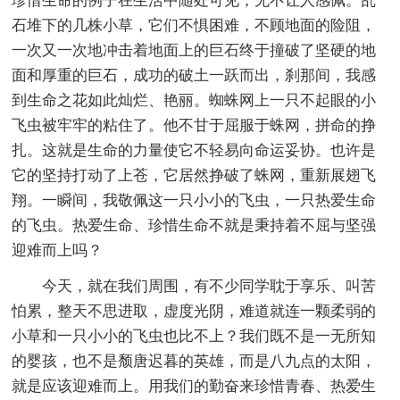
珍惜生命的例子在生活中随处可见，无不让人感佩。乱
石堆下的几株小草，它们不惧困难，不顾地面的险阻，
一次又一次地冲击着地面上的巨石终于撞破了坚硬的地
面和厚重的巨石，成功的破土一跃而出，刹那间，我感
到生命之花如此灿烂、艳丽。蜘蛛网上一只不起眼的小
飞虫被牢牢的粘住了。他不甘于屈服于蛛网，拼命的挣
扎。这就是生命的力量使它不轻易向命运妥协。也许是
它的坚持打动了上苍，它居然挣破了蛛网，重新展翅飞
翔。一瞬间，我敬佩这一只小小的飞虫，一只热爱生命
的飞虫。热爱生命、珍惜生命不就是秉持着不屈与坚强
迎难而上吗？
今天，就在我们周围，有不少同学耽于享乐、叫苦
怕累，整天不思进取，虚度光阴，难道就连一颗柔弱的
小草和一只小小的飞虫也比不上？我们既不是一无所知
的婴孩，也不是颓唐迟暮的英雄，而是八九点的太阳，
就是应该迎难而上。用我们的勤奋来珍惜青春、热爱生