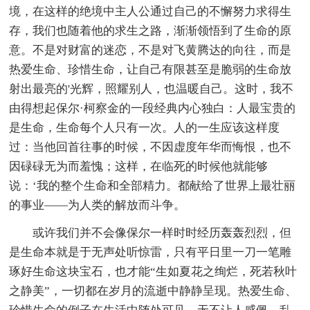
境，在这样的绝境中主人公通过自己的不懈努力求得生
存，我们也随着他的求生之路，渐渐领悟到了生命的原
意。不是对财富的迷恋，不是对飞黄腾达的向往，而是
热爱生命、珍惜生命，让自己有限甚至是脆弱的生命放
射出最亮的'光辉，照耀别人，也温暖自己。这时，我不
由得想起保尔·柯察金的一段经典内心独白：人最宝贵的
是生命，生命每个人只有一次。人的一生应该这样度
过：当他回首往事的时候，不因虚度年华而悔恨，也不
因碌碌无为而羞愧；这样，在临死的时候他就能够
说：‘我的整个生命和全部精力。都献给了世界上最壮丽
的事业——为人类的解放而斗争。
或许我们并不会像保尔一样时时经历轰轰烈烈，但
是生命本就是于无声处听惊雷，只有平日里一刀一笔雕
琢好生命这块宝石，也才能“生如夏花之绚烂，死若秋叶
之静美”，一切都在岁月的流逝中静静呈现。热爱生命、