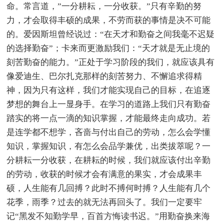
命。常言道，”一分耕耘，一分收获。”只有辛勤的努
力，才会取得丰硕的成果，不劳而获的事情是决不可能
的。爱因斯坦曾经说过：“在天才和勤奋之间我毫不迟疑
的选择勤奋”；卡来而更激励我们：“天才就是无止境的
刻苦勤奋的能力。”正处于学习阶段的我们，就应该具有
像爱迪生、巴尔扎克那样的刻苦努力、不懈追求得精
神，因为只有这样，我们才能实现自己的目标，在追逐
梦想的舞台上一显身手。在学习的道路上我们只有勤奋
踏实的将一点一滴的知识掌握，才能最终走向成功。若
是连学都不想学，吝啬与付出自己的劳动，怎么会学懂
知识，掌握知识，有怎么会品学兼优，出类拔萃呢？一
分耕耘一分收获，在耕耘的时候，我们就应该付出辛勤
的劳动，收获的时候才会有满意的果实，才会成果丰
硕，人生能有几回搏？此时不搏何时搏？人生能有几个
花季，雨季？过去的就无法再回头了。我们一定要牢
记“黑发不知勤学早，百首方悔读书迟。”用勤奋换来海