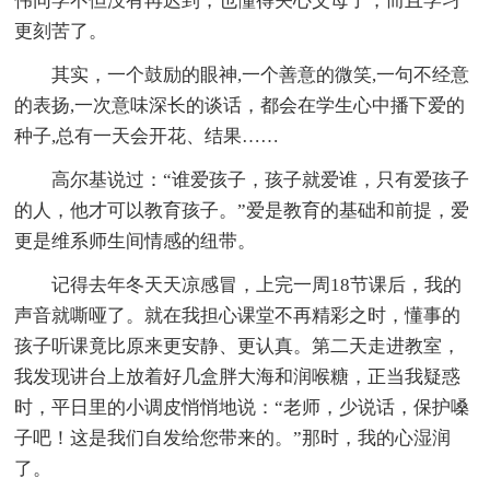
伟同学不但没有再迟到，也懂得关心父母了，而且学习
更刻苦了。
其实，一个鼓励的眼神,一个善意的微笑,一句不经意
的表扬,一次意味深长的谈话，都会在学生心中播下爱的
种子,总有一天会开花、结果……
高尔基说过：“谁爱孩子，孩子就爱谁，只有爱孩子
的人，他才可以教育孩子。”爱是教育的基础和前提，爱
更是维系师生间情感的纽带。
记得去年冬天天凉感冒，上完一周18节课后，我的
声音就嘶哑了。就在我担心课堂不再精彩之时，懂事的
孩子听课竟比原来更安静、更认真。第二天走进教室，
我发现讲台上放着好几盒胖大海和润喉糖，正当我疑惑
时，平日里的小调皮悄悄地说：“老师，少说话，保护嗓
子吧！这是我们自发给您带来的。”那时，我的心湿润
了。