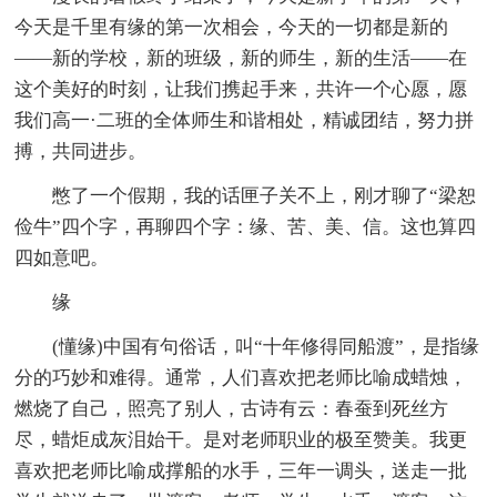
今天是千里有缘的第一次相会，今天的一切都是新的
——新的学校，新的班级，新的师生，新的生活——在
这个美好的时刻，让我们携起手来，共许一个心愿，愿
我们高一·二班的全体师生和谐相处，精诚团结，努力拼
搏，共同进步。
憋了一个假期，我的话匣子关不上，刚才聊了“梁恕
俭牛”四个字，再聊四个字：缘、苦、美、信。这也算四
四如意吧。
缘
(懂缘)中国有句俗话，叫“十年修得同船渡”，是指缘
分的巧妙和难得。通常，人们喜欢把老师比喻成蜡烛，
燃烧了自己，照亮了别人，古诗有云：春蚕到死丝方
尽，蜡炬成灰泪始干。是对老师职业的极至赞美。我更
喜欢把老师比喻成撑船的水手，三年一调头，送走一批