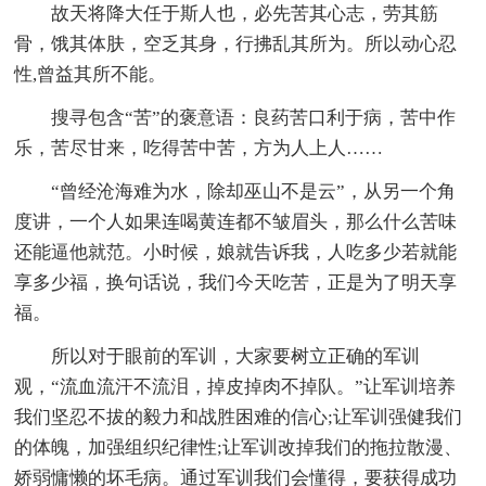
故天将降大任于斯人也，必先苦其心志，劳其筋
骨，饿其体肤，空乏其身，行拂乱其所为。所以动心忍
性,曾益其所不能。
搜寻包含“苦”的褒意语：良药苦口利于病，苦中作
乐，苦尽甘来，吃得苦中苦，方为人上人……
“曾经沧海难为水，除却巫山不是云”，从另一个角
度讲，一个人如果连喝黄连都不皱眉头，那么什么苦味
还能逼他就范。小时候，娘就告诉我，人吃多少若就能
享多少福，换句话说，我们今天吃苦，正是为了明天享
福。
所以对于眼前的军训，大家要树立正确的军训
观，“流血流汗不流泪，掉皮掉肉不掉队。”让军训培养
我们坚忍不拔的毅力和战胜困难的信心;让军训强健我们
的体魄，加强组织纪律性;让军训改掉我们的拖拉散漫、
娇弱慵懒的坏毛病。通过军训我们会懂得，要获得成功