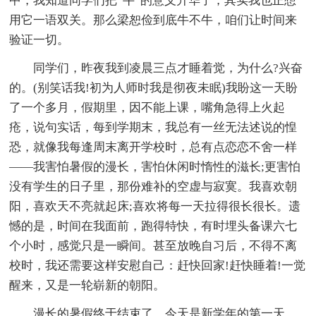
中，我知道同学们把“牛”的意义升华了，其实我也正想
用它一语双关。那么梁恕俭到底牛不牛，咱们让时间来
验证一切。
同学们，昨夜我到凌晨三点才睡着觉，为什么?兴奋
的。(别笑话我!初为人师时我是彻夜未眠)我盼这一天盼
了一个多月，假期里，因不能上课，嘴角急得上火起
疮，说句实话，每到学期末，我总有一丝无法述说的惶
恐，就像我每逢周末离开学校时，总有点恋恋不舍一样
——我害怕暑假的漫长，害怕休闲时惰性的滋长;更害怕
没有学生的日子里，那份难补的空虚与寂寞。我喜欢朝
阳，喜欢天不亮就起床;喜欢将每一天拉得很长很长。遗
憾的是，时间在我面前，跑得特快，有时埋头备课六七
个小时，感觉只是一瞬间。甚至放晚自习后，不得不离
校时，我还需要这样安慰自己：赶快回家!赶快睡着!一觉
醒来，又是一轮崭新的朝阳。
漫长的暑假终于结束了，今天是新学年的第一天，