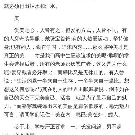
就必须付出泪水和汗水。
美
爱美之心，人皆有之，但爱的方式，人皆不同。有
的人穿奇装异服，戴珠宝首饰;有的人热爱运动，坚持健
身;也有的人，勤奋学习，追求内秀……那么哪种美才是
真正的美——才是我们高中生应该追求的美呢?聪明的学
生会选择后者，所有的老师都厌恶前者，这又是为什么
呢?爱穿戴者必好攀比，而攀比又是无休止的。有人曾
说：“生活的累一半来自于生存，一多半来自于攀比。想
想这又何必呢?与其在别人的世界里献媚取悦，倒不如在
自己的天空下完美自己。活着，就是为了显示自己的魅
力。”而靠穿戴装饰出来的美丽是庸俗低贱的，毫无魅力
可言，请同学们记住：美在内，惠已;美在外，媚人。
鉴于此：学校严正要求，一、长发问题，男不超