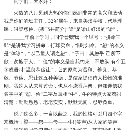
同学们，大家好：
火热的八月见到火热的你们感到非常的高兴和激动!
我是你们的班主任，32岁属牛，来自美澳学校，代地理
课，叫梁恕俭。(板书并简介)“梁”是梁山好汉的“梁”，
________年前上学时，同学曾赠我一个绰号：“拼命三
郎”是讲我学习拼命，打球卖命，惜时如命。“恕”的本义
是“体谅”，“以己量人谓之恕”，“子曰：其恕乎!己所不
欲，勿施于人。”“俭”的本义是自我约束，不放纵;有个五
字成语叫“温良恭俭让”，它的原意为温和、善良、恭
敬、节俭、忍让这五种美德，是儒家提倡待人接物的准
则。我这人从未算过命，也从不烧香拜佛，但却迷信我
名字中的“恕、俭”二字及属相“牛”，牛的特点大家都很
清楚：勤勤恳恳，老老实实，默默无闻，忍辱负重。
说了这么多，一言以蔽之，我的性格可以用四个字
来概括：梁——恕——俭——牛!(笑声)从大家的笑声