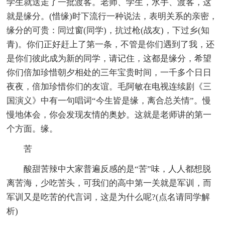
学生就送走了一批渡客。老师、学生，水手、渡客，这
就是缘分。(惜缘)时下流行一种说法，表明关系的亲密，
缘分的可贵：同过窗(同学)，抗过枪(战友)，下过乡(知
青)。你们正好赶上了第一条，不管是你们遇到了我，还
是你们彼此成为新的同学，请记住，这都是缘分，希望
你们倍加珍惜朝夕相处的三年宝贵时间，一千多个日日
夜夜，倍加珍惜你们的友谊。毛阿敏在电视连续剧《三
国演义》中有一句唱词“今生皆是缘，离合总关情”。慢
慢地体会，你会发现友情的奥妙。这就是老师讲的第一
个方面。缘。
苦
酸甜苦辣中大家普遍反感的是“苦”味，人人都想脱
离苦海，少吃苦头，可我们的高中第一关就是军训，而
军训又是吃苦的代言词，这是为什么呢?(点名请同学解
析)