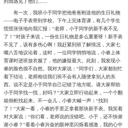
到我遇见了他们……
有一次，我班小于同学把他爸爸刚送他的生日礼物
——电子手表带到学校。下午上完体育课，有几个学生
慌慌张张地向我汇报：“老师，小于同学的新手表不见
了！”对孩子来说，一份生日礼物是多么重要呀！新手表
不见了，该有多伤心啊！我赶紧到班了解情况，大家七
嘴八舌地议论着，这时，一位同学悄悄地说，小睿上体
育课时进班放衣服了，他的嫌疑最大。此刻，我发现小
睿的脸色很不自然。我对大家说：“同学们，大家都别忙
着下结论，老师相信我们班不会有人随便拿别人的东
西。说不定是小于同学自己记错了地方呢。请大家帮助
小于同学找一找，好吗？”大家立即行动起来，一个个翻
箱倒柜找起来。不一会儿，小睿大喊一声：“找到
了！”大家一看，小睿的手里正拿着那块新手表。我笑着
对大家说：“你们看，老师说的没错吧。小于，还不快谢
谢小睿？”看着小睿兴奋的眼神里闪烁着感激，我的心中