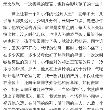
无比欣慰：一次善意的谎言，也许会影响孩子的一生！
班上还有一个叫小伟的“迟到大王”，去年冬天，几
乎每天都要迟到，少则几分钟，长则一节课。走进小伟
家，他的父母告诉我：家里是卖早点的，每天天不亮就
得出摊，没人叫他起床，也没人为他烧早饭，最近小闹
钟也坏了，孩子常常睡过了头，就被老师批评、同学讥
笑，回家很不开心，就埋怨父母。那时，我的心痛了：
在多少家庭、多少父母做好了热腾腾的早饭，一次次叫
喊被窝里的孩子时，小伟面对的却是空荡荡的房子、冷
冰冰的厨房。那天，他又在上课铃响后的十分钟，气喘
吁吁地站在教室门前，我一改以往的严厉，不仅让他坐
在座位上，还向全班同学介绍他如何孝顺、如何做家
务、如何克服困难赶来学校。一向坚强的他，竟然眼里
滚出了颗颗泪珠。那天，我送给他一个漂亮的小闹钟，
祝愿他永远走在时间的前列，做时间的主人。此后，小