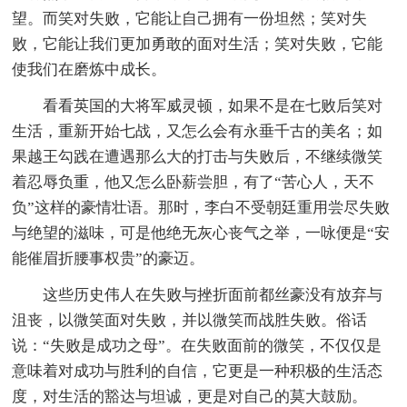
望。而笑对失败，它能让自己拥有一份坦然；笑对失
败，它能让我们更加勇敢的面对生活；笑对失败，它能
使我们在磨炼中成长。
看看英国的大将军威灵顿，如果不是在七败后笑对
生活，重新开始七战，又怎么会有永垂千古的美名；如
果越王勾践在遭遇那么大的打击与失败后，不继续微笑
着忍辱负重，他又怎么卧薪尝胆，有了“苦心人，天不
负”这样的豪情壮语。那时，李白不受朝廷重用尝尽失败
与绝望的滋味，可是他绝无灰心丧气之举，一咏便是“安
能催眉折腰事权贵”的豪迈。
这些历史伟人在失败与挫折面前都丝豪没有放弃与
沮丧，以微笑面对失败，并以微笑而战胜失败。俗话
说：“失败是成功之母”。在失败面前的微笑，不仅仅是
意味着对成功与胜利的自信，它更是一种积极的生活态
度，对生活的豁达与坦诚，更是对自己的莫大鼓励。