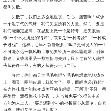
上无名；你兴致勃勃地下厨却烧了一手的焦菜……这些
都叫失败。
失败了，我们是多么地沮丧、伤心、痛苦啊！就像
一个泄了气的气球，我们失去所有的力量。然而，要是
我们能痛定思痛，在思想上做一个急转弯，把失败当
作“一个不太满意的结果”，或者是“一种考验”、“一种成
长过程”，这样，心里不就舒服多了吗？更何况人的一生
不可能永远一帆风顺，难免要经历一些风霜雨露，荆棘
载途，又或者承受一些挫折与失败，只不过有的人栽跟
头栽得多一些，有的人栽得少一点而已。
各位，你们都见过毛毛虫吧？毛毛虫艰难地脱掉身
上一圈又一圈的皮后，就长大了一圈，而蛹也必须经过
奋力挣扎后才能蜕变成美丽的花蝴蝶。正所谓“不经一番
寒彻骨，焉得梅花扑鼻香”，人当然也要“吃得苦中苦，
方能为人上人。”要是遇到小小的挫折便心灰意冷，自暴
自弃，我们又怎么会成功呢？