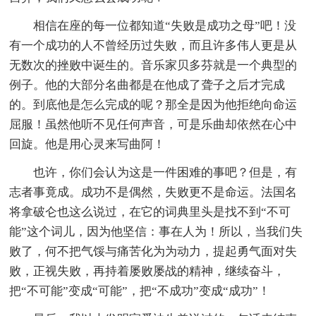
相信在座的每一位都知道“失败是成功之母”吧！没
有一个成功的人不曾经历过失败，而且许多伟人更是从
无数次的挫败中诞生的。音乐家贝多芬就是一个典型的
例子。他的大部分名曲都是在他成了聋子之后才完成
的。到底他是怎么完成的呢？那全是因为他拒绝向命运
屈服！虽然他听不见任何声音，可是乐曲却依然在心中
回旋。他是用心灵来写曲阿！
也许，你们会认为这是一件困难的事吧？但是，有
志者事竟成。成功不是偶然，失败更不是命运。法国名
将拿破仑也这么说过，在它的词典里头是找不到“不可
能”这个词儿，因为他坚信：事在人为！所以，当我们失
败了，何不把气馁与痛苦化为为动力，提起勇气面对失
败，正视失败，再持着屡败屡战的精神，继续奋斗，
把“不可能”变成“可能”，把“不成功”变成“成功”！