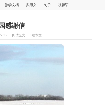
教学文档
实用文
句子
祝福语
园感谢信
2:13
阅读全文
下载本文