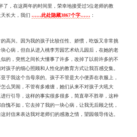
半了，在这两年的时间里，荣幸地接受过5位老师的教
天天长大，我们
……此处隐藏3867个字……
：
常的高兴。因为我的孩子比较任性、娇惯，吃饭又非常挑
一块心病，但自从进入桃李芳园艺术幼儿园后，在她的老
人似的，突然之间长大懂事了许多，改掉了以前许多的不
们对孩子的细心照顾和人性化的教育方式让我百感交集。
不亚于我这个当母亲的。孩子不管是大小便弄在衣服上，
管怎么哭闹，不管有多难缠，她们从来不对孩子大吼大
真进行引导，这样的事实很多很多，简直举不胜举，这种
都自愧不如，它去掉了我的一块心病，让我无后顾之忧，
借这封信来表达我对老师们的感激之情，望园领导传达。