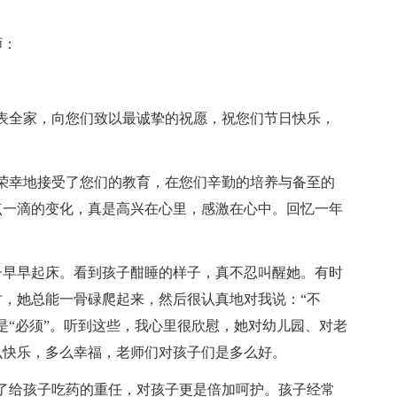
师：
表全家，向您们致以最诚挚的祝愿，祝您们节日快乐，
荣幸地接受了您们的教育，在您们辛勤的培养与备至的
点一滴的变化，真是高兴在心里，感激在心中。回忆一年
子早早起床。看到孩子酣睡的样子，真不忍叫醒她。有时
，她总能一骨碌爬起来，然后很认真地对我说：“不
是“必须”。听到这些，我心里很欣慰，她对幼儿园、对老
么快乐，多么幸福，老师们对孩子们是多么好。
了给孩子吃药的重任，对孩子更是倍加呵护。孩子经常