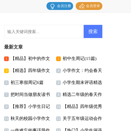
会员注册
会员登录
最新文章
【精品】初中的作文
初中生周记(15篇)
1
2
【精选】四年级作文
小学作文：约会春天
300字锦集九篇
3
4
初三寒假周记6篇
小学生期末评语精选
300字集合5篇
5
6
把时间当做朋友读书
精选二年级的春天作
15篇
7
8
【推荐】小学生日记
【精品】四年级优秀
笔记
文8篇
9
10
秋天的校园小学作文
关于五年级运动会作
作文锦集八篇
11
12
一件难忘的事话题作
【热门】小学生评语
文汇编九篇
13
14