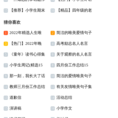
【推荐】小学生期末
【精品】四年级的老
文
15
16
评语
师的作文合集十篇
猜你喜欢
2022年精选人生唯
简洁的唯美爱情句子
1
2
【热门】2022年晚
高考励志名人名言
美的句子锦集89条
合集78条
3
4
《童年》读书心得集
关于观察的名人名言
安朋友圈问候语集合41
5
6
小学生周记(精选15
四月份工作总结15
合15篇
6篇
句
7
8
那一刻，我长大了话
简洁的爱情唯美句子
篇)
篇
9
10
教师三月份工作总结
有关友情唯美句子集
题作文11篇
合集46条
11
12
道歉信
活动总结
14篇
锦36句
13
14
演讲稿
小学作文
15
16