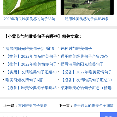
2022年有关唯美伤感的句子36句
通用唯美伤感句子集锦49条
【小雪节气的唯美句子有哪些】相关文章：
清晨的阳光唯美句子(汇编15
芒种时节唯美句子
篇)
【推荐】2022年简短唯美句子
通用唯美经典句子合集76条
锦集55条
【推荐】2022年唯美简短句子
描写清晨的阳光唯美句子
锦集70句
【实用】友情唯美句子汇编40
【必备】2022年唯美爱情句子
条
唯美简短友情句子6篇
合集60条
【必备】友情唯美句子汇总50
【必备】唯美经典句子集锦46
句
结婚唯美心语句子汇总（精选
句
60句）
上一篇：
古风唯美句子集锦
下一篇：
关于遇见的唯美句子10篇