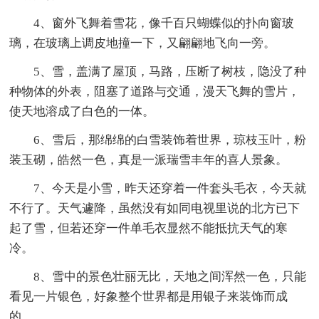
4、窗外飞舞着雪花，像千百只蝴蝶似的扑向窗玻
璃，在玻璃上调皮地撞一下，又翩翩地飞向一旁。
5、雪，盖满了屋顶，马路，压断了树枝，隐没了种
种物体的外表，阻塞了道路与交通，漫天飞舞的雪片，
使天地溶成了白色的一体。
6、雪后，那绵绵的白雪装饰着世界，琼枝玉叶，粉
装玉砌，皓然一色，真是一派瑞雪丰年的喜人景象。
7、今天是小雪，昨天还穿着一件套头毛衣，今天就
不行了。天气遽降，虽然没有如同电视里说的北方已下
起了雪，但若还穿一件单毛衣显然不能抵抗天气的寒
冷。
8、雪中的景色壮丽无比，天地之间浑然一色，只能
看见一片银色，好象整个世界都是用银子来装饰而成
的。