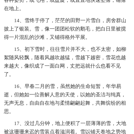
各种姿势，或飞翔，或盘旋，或直直地快速坠落，铺落
在地上。
14、雪终于停了，茫茫的田野一片雪白，房舍群山
披上了银装。雪，像一团团松软的鹅毛，把白日里被搅
得一片混乱的沙滩，又铺得格外平展。
15、初下雪时，往往雪片并不大，也不太密，如柳
絮随风轻飘，随着风越吹越猛，雪越下越密，雪花也越
来越大，像织成了一面白网，丈把远就什么也看不见
了。
16、早春二月的雪，虽然她的生命短暂，年华易
逝，但她如一位善解人意的天使，以她的圣洁与纯真，
无声无息，自由自在地与柔情翩翩起舞，共舞缤纷的相
思。
17、没过几分钟，地上便积了一层薄薄的雪，大地
被这珊珊来迟的雪装点着滋润着。雪以铺天卷地之势地