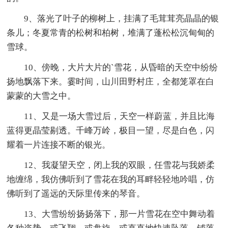
9、落光了叶子的柳树上，挂满了毛茸茸亮晶晶的银
条儿；冬夏常青的松树和柏树，堆满了蓬松松沉甸甸的
雪球。
10、傍晚，大片大片的`雪花，从昏暗的天空中纷纷
扬地飘落下来。霎时间，山川田野村庄，全都笼罩在白
蒙蒙的大雪之中。
11、又是一场大雪过后，天空一样蔚蓝，并且比海
蓝得更晶莹剔透。千峰万岭，极目一望，尽是白色，闪
耀着一片连接不断的银光。
12、我凝望天空，闭上我的双眼，任雪花与我娇柔
地缠绵，我仿佛听到了雪花在我的耳畔轻轻地吟唱，仿
佛听到了遥远的天际里传来的琴音。
13、大雪纷纷扬扬落下，那一片雪花在空中舞动着