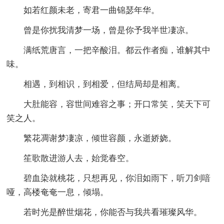
如若红颜未老，寄君一曲锦瑟年华。
曾是你扰我清梦一场，曾是你予我半世凄凉。
满纸荒唐言，一把辛酸泪。都云作者痴，谁解其中
味。
相遇，到相识，到相爱，但结局却是相离。
大肚能容，容世间难容之事；开口常笑，笑天下可
笑之人。
繁花凋谢梦凄凉，倾世容颜，永逝娇娆。
笙歌散进游人去，始觉春空。
碧血染就桃花，只想再见，你泪如雨下，听刀剑喑
哑，高楼奄奄一息，倾塌。
若时光是醉世烟花，你能否与我共看璀璨风华。