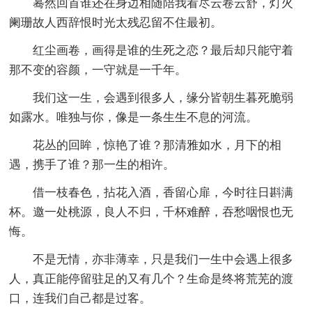
蓦然回首谁还在身边相随陪我看尽云卷云舒，灯火
阑珊故人西辞恨时光太残忍留不住最初。
红尘画卷，画得是谁的生死之恋？最后却只能守着
那不变的容颜，一守就是一千年。
我们这一生，会遇到很多人，缘分皆朝生暮死脆弱
如露水。唯独与你，像是一条生生不息的河流。
花丛的回眸，惊艳了谁？那清雅如水，月下的相
遇，携手了谁？那一生的相许。
借一枝春色，拈花入酒，香留心扉，今时往日斟满
杯。邀一处桃源，良人不归，千杯难醉，吞愁咽恨也无
悔。
不是无情，亦非薄幸，只是我们一生中会遇上很多
人，真正能停留驻足的又有几个？生命是终将荒芜的渡
口，连我们自己都是过客。