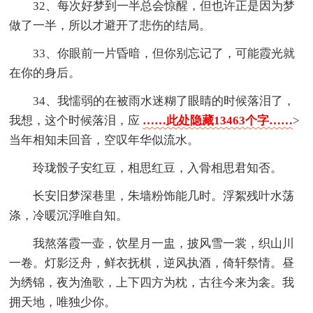
32、每次好梦到一半总会惊醒，但也许正是因为梦
做了一半，所以才避开了悲伤的结局。
33、你眼前一片昏暗，但你别忘记了，可能霞光就
在你的身后。
34、我懦弱的在被雨水迷糊了眼睛的时候落泪了，
我想，这个时候落泪，应
……此处隐藏13463个字……
>
当年相知未回音，空叹年华似流水。
玲珑骰子安红豆，相思红豆，入骨相思君知否。
长安旧梦深巷里，朱墙粉饰能几时。浮絮残叶水荡
涤，冷暖沉浮唯自知。
我熬落霞一壶，饮星月一盅，披风雪一裳，织山川
一卷。灯影泛舟，鲜衣抚棋，逆风执酒，倚轩祭情。昼
为绣锦，夜为渔歌，上下四方为枕，古往今来为衾。我
拥天地，唯独少你。