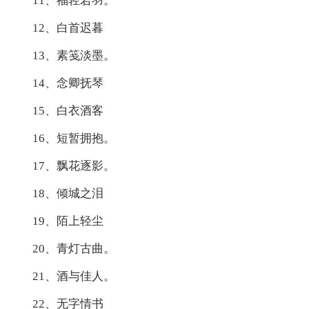
11、福轻若羽。
12、白首迟暮
13、素笺淡墨。
14、念卿抚琴
15、白衣酒客
16、短暂拥抱。
17、飘花逐影。
18、倾城之泪
19、陌上轻尘
20、青灯古曲。
21、酒与佳人。
22、无字情书