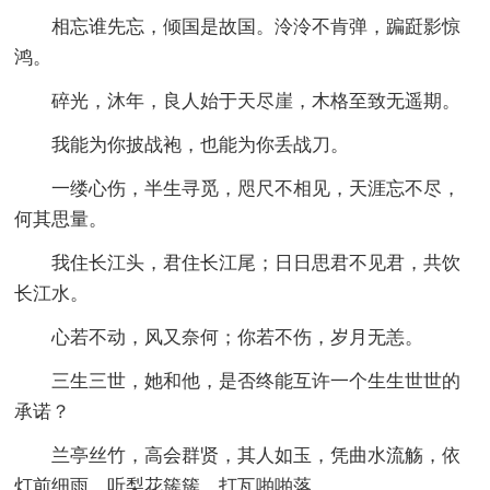
相忘谁先忘，倾国是故国。泠泠不肯弹，蹁跹影惊
鸿。
碎光，沐年，良人始于天尽崖，木格至致无遥期。
我能为你披战袍，也能为你丢战刀。
一缕心伤，半生寻觅，咫尺不相见，天涯忘不尽，
何其思量。
我住长江头，君住长江尾；日日思君不见君，共饮
长江水。
心若不动，风又奈何；你若不伤，岁月无恙。
三生三世，她和他，是否终能互许一个生生世世的
承诺？
兰亭丝竹，高会群贤，其人如玉，凭曲水流觞，依
灯前细雨，听梨花簇簇，打瓦啪啪落。