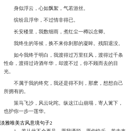
身似浮云，心如飘絮，气若游丝。
缤纷且浮华，不过情非得已。
长安楼里，我数细雨，煮红尘一樽以念卿。
我终生的等候，换不来你刹那的凝眸。残阳退没。
如今我终于明白，我渡得过万里狂风，渡得过千条
性命，渡得过诗酒年华，却渡不过，你不顾而去的目
光。
不属于我的终究，我还是得不到，那麽，想想自己
所拥有的。
策马飞沙，风云叱咤。纵这江山崩塌，寄人篱下，
也护你一步一莲华。
淡雅唯美古风意境句子2