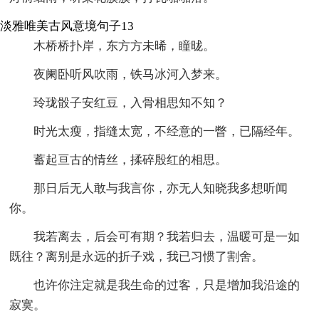
淡雅唯美古风意境句子13
木桥桥扑岸，东方方未晞，瞳昽。
夜阑卧听风吹雨，铁马冰河入梦来。
玲珑骰子安红豆，入骨相思知不知？
时光太瘦，指缝太宽，不经意的一瞥，已隔经年。
蓄起亘古的情丝，揉碎殷红的相思。
那日后无人敢与我言你，亦无人知晓我多想听闻
你。
我若离去，后会可有期？我若归去，温暖可是一如
既往？离别是永远的折子戏，我已习惯了割舍。
也许你注定就是我生命的过客，只是增加我沿途的
寂寞。