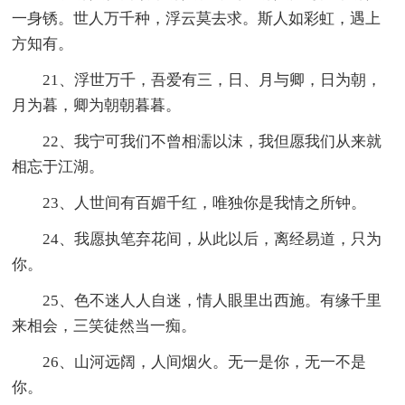
一身锈。世人万千种，浮云莫去求。斯人如彩虹，遇上
方知有。
21、浮世万千，吾爱有三，日、月与卿，日为朝，
月为暮，卿为朝朝暮暮。
22、我宁可我们不曾相濡以沫，我但愿我们从来就
相忘于江湖。
23、人世间有百媚千红，唯独你是我情之所钟。
24、我愿执笔弃花间，从此以后，离经易道，只为
你。
25、色不迷人人自迷，情人眼里出西施。有缘千里
来相会，三笑徒然当一痴。
26、山河远阔，人间烟火。无一是你，无一不是
你。