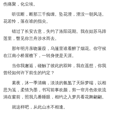
伤痛聚，化尘埃。
听弦断，断那三千痴缠。坠花湮，湮没一朝风涟。
花若怜，落在谁的指尖。
错过了长安古意，失约了洛阳花期。我在姑苏马蹄
莲里，瞥见你兰舟涉水而去。
那年明月亲吻蒹葭，乌篷里谁看醉了烟花。你守候
在江南小桥屋檐下，一转身便是天涯。
当你我邂逅，碰触了彼此的双眸，我在遥想，你我
曾经如何许下前生的约定？
素夜，沐一季清幽，淡淡的氤氲了天际梦端，以相
思为笺，柔情为墨，书写前事欢颜，剪一帘月色依依流
淌在窗前，照我几番睡眼，相约之入梦共看花舞翩翩。
就这样吧，从此山水不相逢。