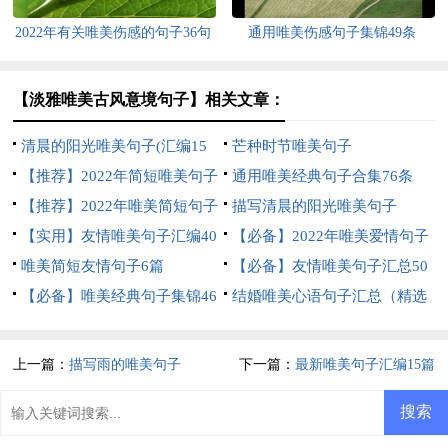
2022年有关唯美伤感的句子36句
通用唯美伤感句子集锦49条
【淡雅唯美古风意境句子】相关文章：
清晨的阳光唯美句子(汇编15
芒种时节唯美句子
篇)
【推荐】2022年简短唯美句子
通用唯美经典句子合集76条
锦集55条
【推荐】2022年唯美简短句子
描写清晨的阳光唯美句子
锦集70句
【实用】友情唯美句子汇编40
【必备】2022年唯美爱情句子
条
唯美简短友情句子6篇
合集60条
【必备】友情唯美句子汇总50
【必备】唯美经典句子集锦46
句
结婚唯美心语句子汇总（精选
句
60句）
上一篇：
描写雨的唯美句子
下一篇：
最新唯美句子汇编15篇