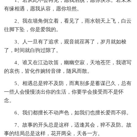
1、若从此不会再见，愿我洒脱，愿你快乐。若未来
有缘相遇，愿我从容，愿你坦然。
2、我在墙角倒立着，看见了，雨水朝天上飞，白云
往脚下坠，你是爱我的。
3、人一旦有了追求，观音就荏苒了，岁月就如梭
了，时间就白驹过隙了。
4、谁又在江边吹笛，幽幽空寂，天地苍茫，我谱写
的哀伤，皆化作婉转音律，随风而散。
5、相遇总是猝不及防，而离别多是蓄谋已久，总有
一些人会慢慢淡出你的生活，你要学会接受而不是怀
念。
6、我们都擅长不动声色，如我们也擅长爱而不得。
7、故事的开头总是这样，适逢其会，猝不及防。故
事的结局总是这样，花开两朵，天各一方。