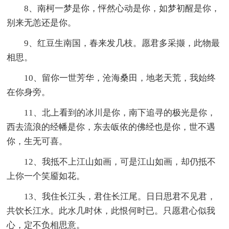
8、南柯一梦是你，怦然心动是你，如梦初醒是你，
别来无恙还是你。
9、红豆生南国，春来发几枝。愿君多采撷，此物最
相思。
10、留你一世芳华，沧海桑田，地老天荒，我始终
在你身旁。
11、北上看到的冰川是你，南下追寻的极光是你，
西去流浪的经幡是你，东去皈依的佛经也是你，世不遇
你，生无可喜。
12、我抵不上江山如画，可是江山如画，却仍抵不
上你一个笑靥如花。
13、我住长江头，君住长江尾。日日思君不见君，
共饮长江水。此水几时休，此恨何时已。只愿君心似我
心，定不负相思意。