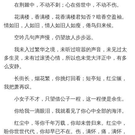
在荆棘中，不动不刺；心在俗世中，不动不伤。
花满楼，香满楼，花香满楼君知否？暗香空盈袖。
情如旧，人如旧，情人如旧人如瘦，倦鸟归来候。
空吟几句声声慢，仍望故人步步远。
我未入过繁华之境，未听过喧嚣的声音，未见过太
多生灵，未有过滚烫心情，所以也未觉大洋正中，有多
么安静。
长街长，烟花繁，你挑灯回看；短亭短，红尘辗，
我把萧再叹。
小女子不才，只望借公子一程，这一程便是余生。
你给我一滴眼泪，我就看见了你心中全部的海洋。
红尘中，等你千年万载，你却未曾归来。红尘中，
盼你世世代代，你却早已不在。伤，满怀，痛，满怀，