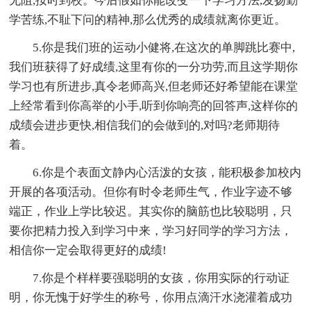
无阻,按时到校。今后假如你能改变一下学习方法,发扬勤
学苦练,不耻下问的精神,那么优秀的成绩就离你更近。
5.你是我们班的运动小健将,在这次的单脚跳比赛中,
我们班获得了好成绩,这里有你的一分功劳,而且这学期你
学习也有所进步,真令老师高兴,但老师还好希望能在课堂
上经常看到你高举的小手,听到你响亮的回答声,这样你的
成绩会进步更快,相信我们的会做到的,对吗?老师期待
着。
6.你是个表面文静内心活泼的女孩，能积极参加校内
开展的各项活动。但你有时令老师生气，作业字迹不够
端正，作业上学比较迟。其实你的脑筋也比较聪明，只
要你把精力投入到学习中来，学习好同学的学习方法，
相信你一定会取得更好的成绩!
7.你是个样样要强聪明的女孩，你用实际的行动证
明，你无愧于好学生的称号，你用点滴汗水浇灌着成功