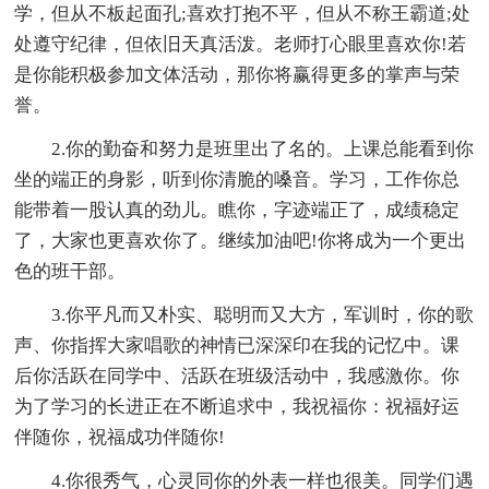
学，但从不板起面孔;喜欢打抱不平，但从不称王霸道;处
处遵守纪律，但依旧天真活泼。老师打心眼里喜欢你!若
是你能积极参加文体活动，那你将赢得更多的掌声与荣
誉。
2.你的勤奋和努力是班里出了名的。上课总能看到你
坐的端正的身影，听到你清脆的嗓音。学习，工作你总
能带着一股认真的劲儿。瞧你，字迹端正了，成绩稳定
了，大家也更喜欢你了。继续加油吧!你将成为一个更出
色的班干部。
3.你平凡而又朴实、聪明而又大方，军训时，你的歌
声、你指挥大家唱歌的神情已深深印在我的记忆中。课
后你活跃在同学中、活跃在班级活动中，我感激你。你
为了学习的长进正在不断追求中，我祝福你：祝福好运
伴随你，祝福成功伴随你!
4.你很秀气，心灵同你的外表一样也很美。同学们遇