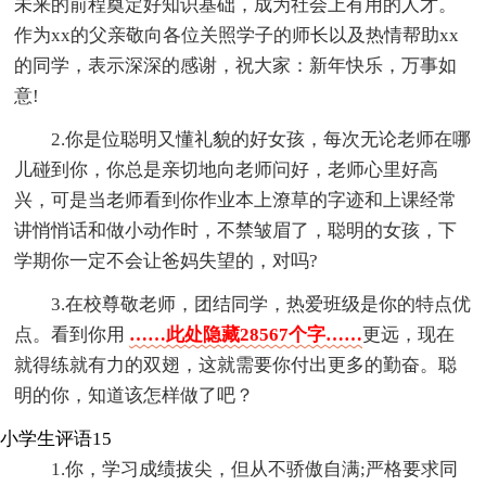
未来的前程奠定好知识基础，成为社会上有用的人才。
作为xx的父亲敬向各位关照学子的师长以及热情帮助xx
的同学，表示深深的感谢，祝大家：新年快乐，万事如
意!
2.你是位聪明又懂礼貌的好女孩，每次无论老师在哪
儿碰到你，你总是亲切地向老师问好，老师心里好高
兴，可是当老师看到你作业本上潦草的字迹和上课经常
讲悄悄话和做小动作时，不禁皱眉了，聪明的女孩，下
学期你一定不会让爸妈失望的，对吗?
3.在校尊敬老师，团结同学，热爱班级是你的特点优
点。看到你用
……此处隐藏28567个字……
更远，现在
就得练就有力的双翅，这就需要你付出更多的勤奋。聪
明的你，知道该怎样做了吧？
小学生评语15
1.你，学习成绩拔尖，但从不骄傲自满;严格要求同