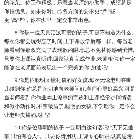
的花朵。你工作积极，乐意当老师的小助手，成绩总是
保持优良。如果你对自己各方面的要求更“严”些，
更“高”些，你在班里一定会非常出色。
8.你是一位天真活泼可爱的孩子,可是不知道为什么,
每次你都会玩得忘了时间,上下课放学后都一样。每当老
师看到你那双充满了表现欲的眼睛,总不免替你感到惋惜,
只要你上课认真听讲,回家认真完成作业,老师相信,你一定
能够在老师面前表现出一个完美的你!加油吧!
9.你是位聪明又懂礼貌的好女孩,每次无论老师在哪
儿碰到你,你总是亲切地向老师问好,老师心里好高兴,可是
当老师看到你作业本上潦草的字迹和上课经常讲悄悄话
和做小动作时,不禁皱眉了,聪明的女孩,下学期你一定不会
让老师失望的,对吗?
10.你是位聪明的孩子,一定明白这句话吧!"天下无难
事,只怕有心人"。只要你肯用功,上课专心听讲,认真思考,