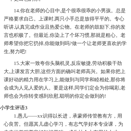
14.你在老师的心目中,是个很乖很乖的小男孩。总是
严格要求自己。上课时,两只小手总是放得平平的。专心
听讲,认真完成作业且热爱公物。在老师的鼓励下,你的发
言也积极了。但最近,你染上了个坏习惯,那就是粗心。老
师希望你把它扔掉,你能做到吗?做一个让老师更喜欢的学
生,努力吧!
15.大家一致夸你头脑机灵,反应敏捷,劳动积极干劲
大,上课发言大胆,这些方面的确叫老师高兴。如果你把上
课好动的精力用在学习上,能做到与同学和睦相处,那你将
会成为人见人爱的人。要是这样,同学们定会为你喝彩,老
师也会为你转变感到欣慰,聪明的你定会做到的!
小学生评语3
1.愚儿——xx识得以长进，承蒙师传管教有方，用
心良苦。但愿其儿虚心学习，有志气学好本专业课，为