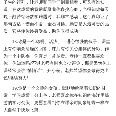
子生的行列，让老师和同学们刮目相看，可又有谁知
道，在这成绩的背后凝聚着你多少心血，当得知你每天
晚上刻苦钻研数学难题时，我非常感动，这可真印证了
那句古话：锲而不舍，金石可镂。勤奋是人最可贵的品
质，它将使你终身受益，助你取得成功!
18.你是一个聪明、活泼、上进心很强的孩子。课堂
上有你响亮清脆的回答，课后有你关心集体的身影。作
为一个中队委，你真是非常尽责。老师一直都很喜欢
你，你知道吗?不过老师有时也会批评你，那是因为你上
课经常会讲“悄悄话”、开小差。老师希望你会做得更出
色!继续努力!
19.你是一个文静的女孩，默默地吮吸着知识的甘
露，学习成绩十分出色，老师喜欢你在知识的海洋里畅
游的学习劲头，更愿意看到你在课余时间象蝴蝶一样在
大自然中快乐飞舞。