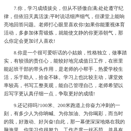
7.你，学习成绩拔尖，但从不骄傲自满;处处遵守纪
律，但依旧天真活泼;平时说话细声细气，但课堂上能响
亮地回答问题。老师打心眼里喜欢你!如果你能重视体育
活动，多参加体育锻炼，就能使文静的你更添朝气，那
么你定会更加讨人喜欢!
8.你是一个很可爱听话的小姑娘，性格独立，做事踏
实，有较强的责任心，能较好地完成值日工作，在班里
能起班干部的带头作用，是老师的小帮手，热爱学校生
活，乐于助人，拾金不昧。学习上也比较主动，课堂效
率较高，书写工整美观，能自己管理自己，老师希望以
后写字更认真仔细一点，争取更好的成绩!
9.还记得吗?100米、200米跑道上你奋力冲刺的一
刻，有多少人为你呐喊、为你加油、为你喝彩，而当时
的我，好激动、好兴奋!自此，那一幕便深深地烙在我的
脑海里。你学习也很努力，工作态度一丝不苟，并具有