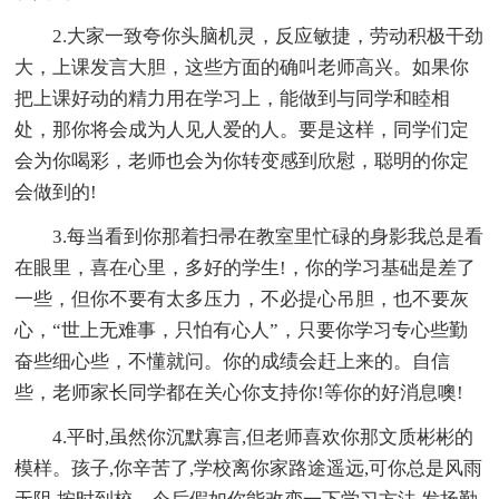
2.大家一致夸你头脑机灵，反应敏捷，劳动积极干劲
大，上课发言大胆，这些方面的确叫老师高兴。如果你
把上课好动的精力用在学习上，能做到与同学和睦相
处，那你将会成为人见人爱的人。要是这样，同学们定
会为你喝彩，老师也会为你转变感到欣慰，聪明的你定
会做到的!
3.每当看到你那着扫帚在教室里忙碌的身影我总是看
在眼里，喜在心里，多好的学生!，你的学习基础是差了
一些，但你不要有太多压力，不必提心吊胆，也不要灰
心，“世上无难事，只怕有心人”，只要你学习专心些勤
奋些细心些，不懂就问。你的成绩会赶上来的。自信
些，老师家长同学都在关心你支持你!等你的好消息噢!
4.平时,虽然你沉默寡言,但老师喜欢你那文质彬彬的
模样。孩子,你辛苦了,学校离你家路途遥远,可你总是风雨