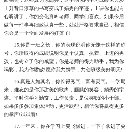
回铜奖，老师真为你高兴，这学期你的学习成绩也大步
上升昔日潦草的书写变成了娟秀的字迹，上课你也能专
心听讲了，你的变化真叫老师、同学们喜欢。如果今后
做每一件事再细致认真一些，处处严格要求自己，相信
你会是一个全面发展的好孩子!
15.你是一班之长，你的表现说明你无愧于这样的称
号，你所取得的成绩说明你是个认真、执着、上进的男
孩，也树立了你的威望，你是老师的得力助手，我为你
喝彩，我为你骄傲!愿你我共携手，共创班级美好明天!
16.真是人如其名，你长得秀气，富有灵气。一学期
来，难忘的是你那甜美的歌声，腼腆的笑容，娟秀的字
迹。平时你学习勤奋，工作负责，是位称职的小干部。
如果多多参加集体活动，更活跃些，相信你将赢得更多
的掌声!试试看!
17.一年来，你在学习上突飞猛进，一下子跃进了尖