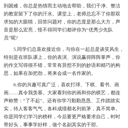
到困难，你总是热情而主动地去帮助，我们干净、整洁
的教室留下了你的汗水。课堂上，老师总忘不了你那双
求知的大眼睛，回答问题对，你的态度是那么大方，声
音是那么宏亮，怪不得同学们都评你为“优秀少先队
员”呢?
5.同学们总喜欢接近你，与你在一起总是谈笑风生，
特别是在班队课上，你的表演、演说赢得阵阵掌声，你
的作文写得很不错，常常有异想不到的妙语和精巧的构
思，如果在加把劲，将来会成一名作家的。
6.你的兴趣可真广泛，喜欢打球、下棋、看书、画
画……真令我羡慕。大家看到你的画和你的棋艺，都连
声称赞：“了不起”。还有你学习勤勤恳恳、工作踏踏实
实，待人客客气气，各科成绩都名列前茅，真不简单。
你是同学们学习的榜样，今后要更严格要求自己，时时
带好头，事事学好样，做个名副其实的干部。