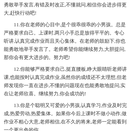
勇敢举手发言,有错及时改正,不懂就问,相信你会进步得更
大,赶快行动吧!
11.你在老师的心目中,是个很乖很乖的小男孩。总是
严格要求自己。上课时,两只小手总是放得平平的。专心
听讲,认真完成作业而且关心集体。在老师的鼓励下,你也
能勇敢地举手发言了。老师希望你能继续努力,大胆提问,
那你会有更大进步的。努力吧!
12.你能够严格要求自己,挺直腰板,睁大眼睛听老师讲
课,也能按时认真完成作业,虽然你的成绩还不太理想,但老
师发现你一直在进步,不懂的问题现在也能勇敢地提问,实
在让老师欣喜。继续努力,你会成功的!
13.你是个聪明又可爱的小男孩,认真学习,作业及时完
成,热爱劳动,热爱集体。如果你今后上课时不做小动作,做
作业不粗心大意,老师相信,在不久的将来,老师一定能看到
一个更出色的你。