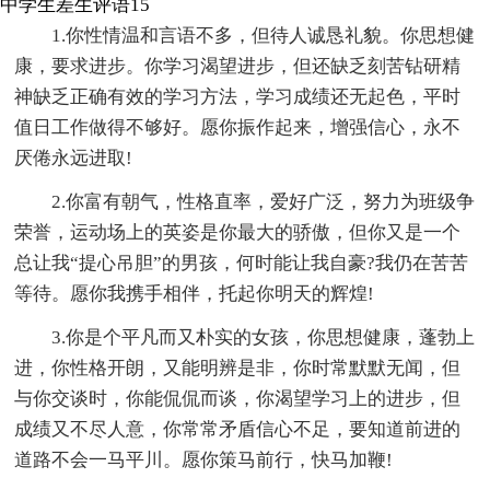
中学生差生评语15
1.你性情温和言语不多，但待人诚恳礼貌。你思想健
康，要求进步。你学习渴望进步，但还缺乏刻苦钻研精
神缺乏正确有效的学习方法，学习成绩还无起色，平时
值日工作做得不够好。愿你振作起来，增强信心，永不
厌倦永远进取!
2.你富有朝气，性格直率，爱好广泛，努力为班级争
荣誉，运动场上的英姿是你最大的骄傲，但你又是一个
总让我“提心吊胆”的男孩，何时能让我自豪?我仍在苦苦
等待。愿你我携手相伴，托起你明天的辉煌!
3.你是个平凡而又朴实的女孩，你思想健康，蓬勃上
进，你性格开朗，又能明辨是非，你时常默默无闻，但
与你交谈时，你能侃侃而谈，你渴望学习上的进步，但
成绩又不尽人意，你常常矛盾信心不足，要知道前进的
道路不会一马平川。愿你策马前行，快马加鞭!