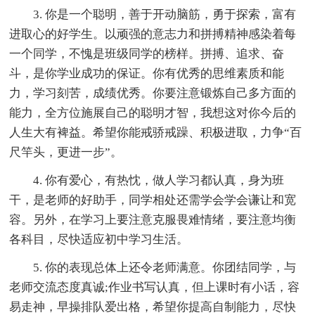
3. 你是一个聪明，善于开动脑筋，勇于探索，富有
进取心的好学生。以顽强的意志力和拼搏精神感染着每
一个同学，不愧是班级同学的榜样。拼搏、追求、奋
斗，是你学业成功的保证。你有优秀的思维素质和能
力，学习刻苦，成绩优秀。你要注意锻炼自己多方面的
能力，全方位施展自己的聪明才智，我想这对你今后的
人生大有裨益。希望你能戒骄戒躁、积极进取，力争“百
尺竿头，更进一步”。
4. 你有爱心，有热忱，做人学习都认真，身为班
干，是老师的好助手，同学相处还需学会学会谦让和宽
容。另外，在学习上要注意克服畏难情绪，要注意均衡
各科目，尽快适应初中学习生活。
5. 你的表现总体上还令老师满意。你团结同学，与
老师交流态度真诚;作业书写认真，但上课时有小话，容
易走神，早操排队爱出格，希望你提高自制能力，尽快