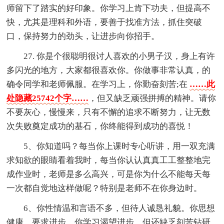
师留下了踏实的好印象。你学习上肯下功夫，但提高不
快，尤其是理科和外语，要善于找准方法，抓住突破
口，保持努力的劲头，让进步向你招手。
27. 你是个很聪明很讨人喜欢的小男子汉，身上有许
多闪光的地方，大家都很喜欢你。你做事非常认真，的
确令同学和老师佩服。在学习上，你勤奋刻苦;在
……此
处隐藏25742个字……
，但又缺乏顽强拼搏的精神。请你
不要灰心，慢慢来，只有不懈的追求不断努力，让无数
次失败奠定成功的基石，你终能得到成功的喜悦！
5、你知道吗？每当你上课时专心听讲，用一双充满
求知欲的眼睛看着我时，每当你认认真真工工整整地完
成作业时，老师是多么高兴，可是你为什么不能每天每
一次都自觉地这样做呢？特别是老师不在你身边时。
6、你性情温和言语不多，但待人诚恳礼貌。你思想
健康，要求进步。你学习渴望进步，但还缺乏刻苦钻研