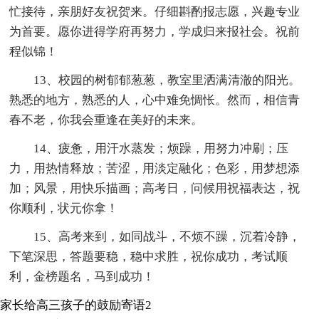
忙接待，亲朋好友祝贺来。仔细斟酌报志愿，兴趣专业
为首要。愿你进得学府再努力，学成归来报社会。祝前
程似锦！
13、校园的树郁郁葱葱，教室里洒满清澈的阳光。
熟悉的地方，熟悉的人，心中难免惆怅。然而，相信青
春不老，你我会重逢在美好的未来。
14、疲惫，用汗水蒸发；烦躁，用努力冲刷；压
力，用热情释放；苦涩，用淡定融化；色彩，用梦想添
加；风景，用快乐描画；高考日，问候用祝福表达，祝
你顺利，状元你拿！
15、高考来到，如同战斗，不烦不躁，沉着冷静，
下笔深思，答题要稳，稳中求胜，祝你成功，考试顺
利，金榜题名，马到成功！
家长给高三孩子的鼓励寄语2