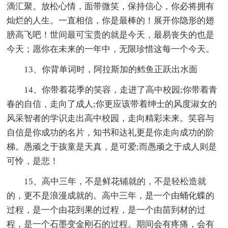
滴汇聚。放松心情，面带微笑，保持信心，你必将拥有
灿烂的人生。一直相信，你是最棒的！展开你隐形的翅
膀高飞吧！世间最可宝贵的就是今天，最易丧失的也是
今天；愿你在未来的一年中，无限珍惜这每一个今天。
13、你背单词时，阿拉斯加的鳕鱼正跃出水面
14、你带着花季的笑容，走进了高中校园;你带着青
春的自信，走向了成人;你更应该带着绅士的风度淑女的
风采智者的学识走出高中校园，走向精彩未来。笑容与
自信是你成功的名片，知书和达礼更是你走向成功的阶
梯。愚顽之于孩童是天真，是可爱;而愚顽之于成人则是
可怜，是悲！
15、高中三年，不是鲜花铺就的，不是轻松造就
的，更不是浪漫成就的。高中三年，是一个由蛹化蝶的
过程，是一个由花到果的过程，是一个由苗到材的过
程，是一个石墨变金刚石的过程。期间会有疼痛，会有