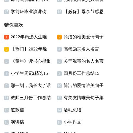
学前班毕业演讲稿
【必备】母亲节感恩
篇)
稿
15
16
演讲稿四篇
猜你喜欢
2022年精选人生唯
简洁的唯美爱情句子
1
2
【热门】2022年晚
高考励志名人名言
美的句子锦集89条
合集78条
3
4
《童年》读书心得集
关于观察的名人名言
安朋友圈问候语集合41
5
6
小学生周记(精选15
四月份工作总结15
合15篇
6篇
句
7
8
那一刻，我长大了话
简洁的爱情唯美句子
篇)
篇
9
10
教师三月份工作总结
有关友情唯美句子集
题作文11篇
合集46条
11
12
道歉信
活动总结
14篇
锦36句
13
14
演讲稿
小学作文
15
16