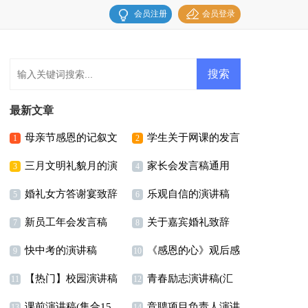
会员注册
会员登录
最新文章
母亲节感恩的记叙文
学生关于网课的发言
1
2
三月文明礼貌月的演
家长会发言稿通用
稿
3
4
婚礼女方答谢宴致辞
乐观自信的演讲稿
讲稿
15篇
5
6
新员工年会发言稿
关于嘉宾婚礼致辞
7
8
快中考的演讲稿
《感恩的心》观后感
9
10
【热门】校园演讲稿
青春励志演讲稿(汇
11
12
课前演讲稿(集合15
竞聘项目负责人演讲
模板汇总7篇
编15篇)
13
14