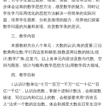
容，引导学生通过观察、猜测、实验、推理等活动，初
步体会运筹的数学思想方法，感受数学的魅力。同时让
学生学习应用优化的思想方法解决一些简单的实际问
题，培养学生观察、分析及推理的能力，培养他们探索
数学问题的兴趣和发现、欣赏数学美的意识。
三、教学内容
本册教材共分八个单元：大数的认识;角的度量;三位
数乘两位数;平行四边形和梯形;除数是两位数的除法;统
计;数学广角;总复习。以上各单元内容涉及数与代数、空
间与图形、统计与概率(数学思想方法)用数学四大领域。
四、教学目标
1.认识计数单位“十万”“百万”“千万”“亿”“十亿”“百
亿”“千亿”，认识自然数，掌握十进制计数法，会根据数
级读、写亿以内和亿以上的数，会根据要求用“四舍五
入”法求一个数的近似数。体会和感受大数在日常生活中