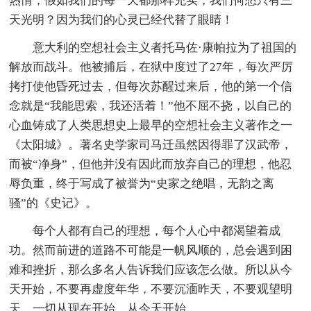
热情；假如我们的每一天都那样充实，我们何愁只有三
天光明？因为我们的心灵已经代替了眼睛！
意大利的空想社会主义者托马佐·康帕拉为了祖国的
解放而战斗。他被捕后，在狱中度过了27年，每次严厉
拷打使他昏死过去，但每次苏醒过来后，他的第一个信
念就是“我能思索，我还活着！”他不屈不挠，以自己的
心血铸成了人类思想史上最早的空想社会主义著作之一
《太阳城》。著名史学家司马迁虽然因得罪了汉武帝，
而被“净身”，但他并没有因此而放弃自己的理想，他忍
辱负重，终于写成了被誉为“史家之绝唱，无韵之离
骚”的《史记》。
每个人都有自己的理想，每个人心中都渴望着成
功。然而前进的道路不可能是一帆风顺的，总会遇到困
难和挫折，那么多名人告诉我们应该怎么做。所以从今
天开始，不要再虚度年华，不要沉湎昨天，不要观望明
天，一切从现在开始，从今天开始。