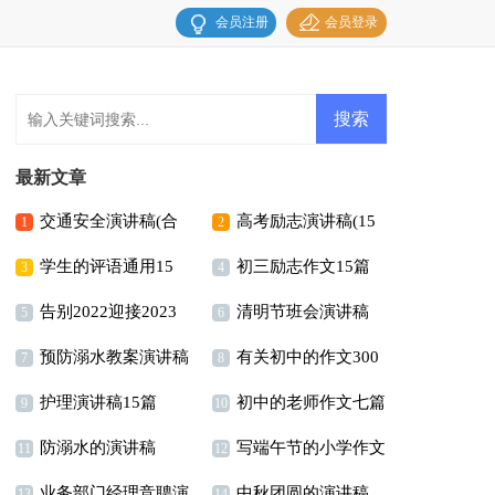
会员注册
会员登录
最新文章
交通安全演讲稿(合
高考励志演讲稿(15
1
2
学生的评语通用15
初三励志作文15篇
集15篇)
篇)
3
4
告别2022迎接2023
清明节班会演讲稿
篇
5
6
预防溺水教案演讲稿
有关初中的作文300
演讲稿
7
8
护理演讲稿15篇
初中的老师作文七篇
字合集九篇
9
10
防溺水的演讲稿
写端午节的小学作文
11
12
业务部门经理竞聘演
中秋团圆的演讲稿
13
14