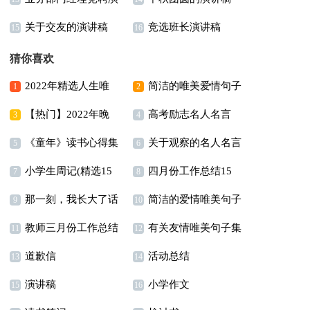
关于交友的演讲稿
竞选班长演讲稿
讲稿
15
16
【热】
猜你喜欢
2022年精选人生唯
简洁的唯美爱情句子
1
2
【热门】2022年晚
高考励志名人名言
美的句子锦集89条
合集78条
3
4
《童年》读书心得集
关于观察的名人名言
安朋友圈问候语集合41
5
6
小学生周记(精选15
四月份工作总结15
合15篇
6篇
句
7
8
那一刻，我长大了话
简洁的爱情唯美句子
篇)
篇
9
10
教师三月份工作总结
有关友情唯美句子集
题作文11篇
合集46条
11
12
道歉信
活动总结
14篇
锦36句
13
14
演讲稿
小学作文
15
16