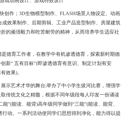
、游戏动画设计、游戏特效设计
创作；3D生物模型制作、FLASH场景人物设定、动画
合成效果制作、后期剪辑、工业产品造型制作、房屋建筑
挫折的顽强毅力和吃苦耐劳的精神，从而培养学生适应社
人都是德育工作者，在教学中有机渗透德育，探索新时期德
新“ 五有目标”(即渗透德育有意识、制定计划有安
有效果)。
供了展示艺术才华的舞台;举办了中小学生拔河比赛，增强学
吸取传统文化之精髓，根据不同年级段每人印发一份诵读
能”(能读、能背)高年级同学做到“三能”(能读、能背、
诸行动。一系列活动使同学们思想得到净化，能力得以提