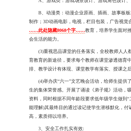
A、游戏类：游戏场景设计、游戏角色设计
B、动漫类：动漫企业原画、插画、故事板板块
制作；3D动画电影，电视，栏目包装，广告视觉
……此处隐藏8068个字……
教育，培养学生面对
会生活的能力。
(3)重视思品课堂的任务落实，全校教师人
育教育的新途径，要求每个教师在课堂渗透德育中创
排、教学设计有体现、课堂教学有落实、授课之后
(4)举办庆“六一”文艺晚会活动，给师生提
生的集体荣誉感。开展了诵读《弟子规》活动，
资料，同时根据不同年龄段要求低年级学生做到“二
能理解)其最终目的通过读记使学生潜移默化，付
高，素质得以培养。
3、安全工作扎实有效: