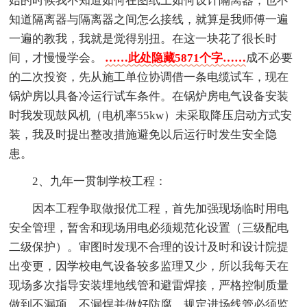
始的时候我不知道如何在图纸上如何设计隔离器，也不
知道隔离器与隔离器之间怎么接线，就算是我师傅一遍
一遍的教我，我就是觉得别扭。在这一块花了很长时
间，才慢慢学会。
……此处隐藏5871个字……
成不必要
的二次投资，先从施工单位协调借一条电缆试车，现在
锅炉房以具备冷运行试车条件。在锅炉房电气设备安装
时我发现鼓风机（电机率55kw）未采取降压启动方式安
装，我及时提出整改措施避免以后运行时发生安全隐
患。
2、九年一贯制学校工程：
因本工程争取做报优工程，首先加强现场临时用电
安全管理，暂舍和现场用电必须规范化设置（三级配电
二级保护）。审图时发现不合理的设计及时和设计院提
出变更，因学校电气设备较多监理又少，所以我每天在
现场多次指导安装埋地线管和避雷焊接，严格控制质量
做到不漏项、不漏焊并做好防腐，规定进场线管必须监