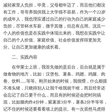
减轻家里人负担，毕竟，父母都年迈了，而且他们都没
有工作，哥哥养我供我上大学很不容易，作为一个22岁
的成年人，我也理应通过自己的行动为自己的家庭减少
负担，尽管杯水车薪，微乎其微，但总有点用。况且一
个人的价值也是在实践中体现出来的，我想在实践中让
自己的个人价值、家庭价值、社会价值发挥得更加充
分。让自己更加健康的成长着。
二、实践内容
在华莱士上班，我首先做的是后台，后台就是属于
做食物的地方，比如：汉堡包、薯条、鸡翅、鸡腿、肉
卷、饮料......等等。刚开始来的时候，我很懵，什么都摸
不准头绪，只晓得别人让我干啥我就干啥，而且经常还
会忘记了自己要干什么，而且有的时候还会把时间搞
混，比如腿肉炸4分钟，紫薯派3分半，薯条2分半等等，
记不住的时候还要看看墙上的提示。有一次居然马虎得