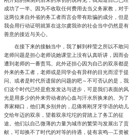
刚开始的揣测到后来的亲切的说再见，我知道自己已经
成功了一半。因为不收取任何费用去当义务家教，对于
这两位来自外省的务工者而言会带有欺骗的成分，但是
我会用行动证明就算在这尔虞我诈的社会当中仍然是有
善意的接近与关心。
在接下来的接触当中，我了解到梓莹之所以不敢问
老师问题是担心老师说她课堂上没有认真听讲，因而会
遭到老师的一番责骂。此外还担心因为自己的双亲都是
外来的务工者，老师或是同学会有异样的目光而涩于提
问。或者是时代所遗留的问题的吧～不可否认的是，我
们这个时代已经是愈发发达与进步，可是我们表面的风
光是用多少的外来劳动者的心血与汗水所换来的。为了
养家糊口，他们离乡别井的，忍痛将刚牙牙学语的幼儿
交给年迈的双亲，望着双亲坨坨的背踏上了务工的征
途。他们以自己微薄的力量为城市的繁荣与发展出了贡
献，可却换不了时代的对等的待遇，徒有哀鸣—工资被