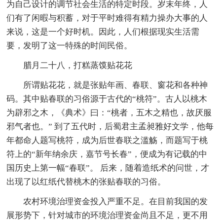
为自己设计的调节社会生活的特定时段。岁末年终，人
们有了闲暇与积蓄，对于平时难得有精力操办大事的人
来说，这是一个好时机。因此，人们根据现实生活需
要，发明了这一特殊的时间民俗。
腊月二十八，打糕蒸馍贴花花
所谓贴花花，就是张贴年画、春联、窗花和各种神
码。其中贴春联的习俗源于古代的“桃符”。古人以桃木
为辟邪之木，《典术》曰：“桃者，五木之精也，故厌服
邪气者也。” 到了五代时，后蜀君主孟昶雅好文学，他每
年都命人题写桃符，成为后世春联之滥觞，而题写于桃
符上的“新年纳余庆，嘉节号长春”，便成为有记载的中
国历史上第一幅“春联”。 后来，随着造纸术的问世，才
出现了以红纸代替桃木的张贴春联的习俗。
农村环境治理资金投入严重不足。在目前我国的发
展形势下，针对城市的环境治理资金尚且不足，更不用