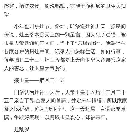
擦窗，清洗衣物，刷洗锅瓢，实施干净彻底的卫生大扫
除。
小年也叫祭灶节。祭灶，即祭送灶神升天，据民间
传说，灶王爷本是天上的一颗星宿，因为犯了过错，被
玉皇大帝贬谪到了人间，当上了“东厨司命”。他端坐在
各家各户的厨灶中间，记录人们怎样生活，如何行事，
每年腊月二十三，灶王爷都要上天向玉皇大帝禀报这家
人的善恶，让玉皇大帝赏罚。
接玉皇——腊月二十五
旧俗认为灶神上天后，天帝玉皇于农历十二月二十
五日亲自下界,查察人间善恶，并定来年祸福，所以家家
祭之以祈福，称为“接玉皇”。这一天起居、言语都要谨
慎，争取好表现，以博取玉皇欢心，降福来年。
赶乱岁