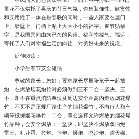
在民间人们还喜欢在窗户上贴上各种剪纸──窗花。
窗花不仅烘托了喜庆的节日气氛，也集装饰性、欣赏性
和实用性于一体在贴春联的同时，一些人家要在屋门
上、墙壁上、门楣上贴上大大小小的福字。春节贴福
字，是我国民间由来已久的风俗。福字指福气、福运，
寄托了人们对幸福生活的向往，对美好未来的祝愿。
延伸阅读：
小学生春节安全短信
尊敬的家长，您好：要求家长尽量陪孩子一起放
炮，在燃放烟花炮竹时必须做到三不二会一坚决。三
不，即不在重点消防单位及周边安全距离内燃放烟花爆
竹，不买不是正规厂家生产的烟花爆竹，不向行人和车
辆等投掷烟花爆竹；二会，即会选择允许燃放的烟花爆
竹品种，会安全燃放；一坚决，即坚决不燃放双响炮、
雷王、礼花蛋、拉炮、摔炮、砸炮、鸣沙炮、蹿天猴、