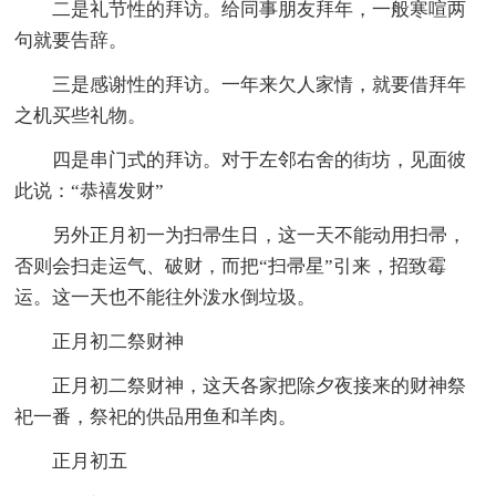
二是礼节性的拜访。给同事朋友拜年，一般寒喧两
句就要告辞。
三是感谢性的拜访。一年来欠人家情，就要借拜年
之机买些礼物。
四是串门式的拜访。对于左邻右舍的街坊，见面彼
此说：“恭禧发财”
另外正月初一为扫帚生日，这一天不能动用扫帚，
否则会扫走运气、破财，而把“扫帚星”引来，招致霉
运。这一天也不能往外泼水倒垃圾。
正月初二祭财神
正月初二祭财神，这天各家把除夕夜接来的财神祭
祀一番，祭祀的供品用鱼和羊肉。
正月初五