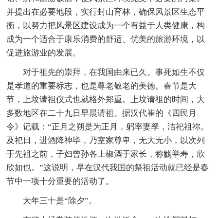
并提出在必要地段，实行封山育林，确保风景区生态平
衡，以努力把风景区建设成为一个有益于人类健康，构
成为一个适合于康乐消费的舒适、优美的旅游环境，以
促进旅游业的发展。
对于祖先的崇拜，在我国由来已久。事死如生不仅
是孝道的重要标志，也是尊老敬老的美德。春节是大
节，上坟请祖仪式也就格外郑重。上坟请祖的时间，大
多数地区在二十九日早晨请祖。据汉代崔的《四民月
令》记载：“正月之朔是为正月，躬率妻孥，洁祀祖祢。
及祀日，进酒降神毕，乃室家尊卑，无大无小，以次列
于先祖之前，子妇曾孙各上椒酒于家长，称觞举寿，欣
欣如也。”这说明，早在汉代我国的祭祖活动就已经是春
节中一项十分重要的活动了。
大年三十是“除夕”。