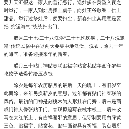
要升天汇报这一家人的善行恶行。送灶多在黄昏入夜之
时举行，一家人到灶房摆上桌子，向灶王爷敬香，供上
甜品。举行过祭灶后，便要扫尘，新春扫尘其用意是要
把“穷运晦气”统统扫出门。
腊月二十七/二十八洗浴"二十七洗疚疾，二十八洗邋
遢"传统民俗中在这两天要集中地洗澡、洗衣，除去一年
的晦气，准备迎接来年的新春。
腊月三十贴门神贴春联贴福字贴窗花贴年画守岁年
吃饺子放爆竹给压岁钱
除夕是每年农历腊月的最后一天的晚上，有旧岁至
此而除，来年另换新岁的意思。过年都有贴门神春联的
风俗。最初的门神是刻桃木为人形挂在门旁，后来是画
成门神人像张贴于门。春联原题写在桃木板上，后来改
写在大红纸上，有吉祥避邪的意思，但守制要用白绿黄
三色。贴福字、贴窗花、贴年画都具有祈福、装点居所