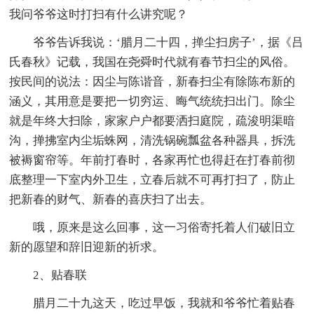
我问爷爷这时打扫有什么讲究呢？
爷爷告诉我说：‘腊月二十四，掸尘扫房子’，据《吕
氏春秋》记载，我国在尧舜时代就有春节扫尘的风俗。
按民间的说法：因尘与陈谐音，新春扫尘有除陈布新的
涵义，其用意是要把一切穷运、晦气统统扫出门。除尘
就是年终大扫除，家家户户都要洒扫庭院，疏浚明渠暗
沟，掸拂室内尘垢蛛网，清洗锅碗瓢盆各种器具，拆洗
被褥窗帘等。年前打春时，各家再忙也得赶在打春前彻
底整理一下室内外卫生，立春后就不可再打扫了，防止
把新春的财气、新春的喜庆扫了出去。
哦，原来是这么回事，这一习俗寄托着人们破旧立
新的愿望和辞旧迎新的祈求。
2、贴春联
腊月二十九这天，吃过早饭，我就和爷爷忙着贴春