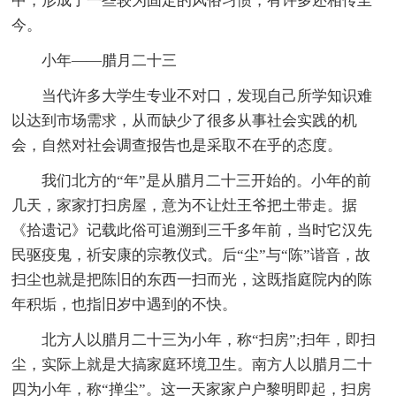
中，形成了一些较为固定的风俗习惯，有许多还相传至
今。
小年——腊月二十三
当代许多大学生专业不对口，发现自己所学知识难
以达到市场需求，从而缺少了很多从事社会实践的机
会，自然对社会调查报告也是采取不在乎的态度。
我们北方的“年”是从腊月二十三开始的。小年的前
几天，家家打扫房屋，意为不让灶王爷把土带走。据
《拾遗记》记载此俗可追溯到三千多年前，当时它汉先
民驱疫鬼，祈安康的宗教仪式。后“尘”与“陈”谐音，故
扫尘也就是把陈旧的东西一扫而光，这既指庭院内的陈
年积垢，也指旧岁中遇到的不快。
北方人以腊月二十三为小年，称“扫房”;扫年，即扫
尘，实际上就是大搞家庭环境卫生。南方人以腊月二十
四为小年，称“掸尘”。这一天家家户户黎明即起，扫房