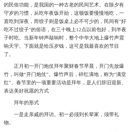
的民俗功能，是我国的一种古老的民间艺术。在除夕有
守岁的习惯，从吃年夜饭开始，这顿饭要慢慢地吃，一
直吃到深夜，而饺子则是饭桌上必不可少的，民间有"好
吃不过饺子"的俗语，在三十晚上12点以前包好，到半夜
子时吃。当新年钟声敲响时，整个中华大地上爆竹声震
响天宇。下面就是给压岁钱，这可是我最喜欢的节目
了。
正月初一开门炮仗拜年聚财春节早晨，开门先放爆
竹，叫做“开门炮仗”。爆竹声后，碎红满地，称为“满堂
红”。春节里的一项重要活动是拜年，是人们辞旧迎新、
表达美好祝愿的方式
拜年的形式
一是走亲戚的拜访。初一必须到长辈家，须带礼
物。